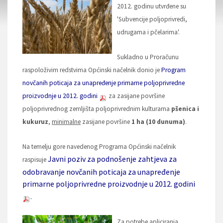
2012. godinu utvrđene su
'Subvencije poljoprivredi,
udrugama i pčelarima'.
Sukladno u Proračunu
raspoloživim redstvima Općinski načelnik donio je
Program
novčanih poticaja za unapređenje primarne poljoprivredne
proizvodnje u 2012. godini
za zasijane površine
poljoprivrednog zemljišta poljoprivrednim kulturama
pšenica i
kukuruz
,
minimalne
zasijane površine
1 ha (10 dunuma)
.
Na temelju gore navedenog Programa Općinski načelnik
Javni poziv za podnošenje zahtjeva za
raspisuje
odobravanje novčanih poticaja za unapređenje
primarne poljoprivredne proizvodnje u 2012. godini
.
Za potrebe apliciranja