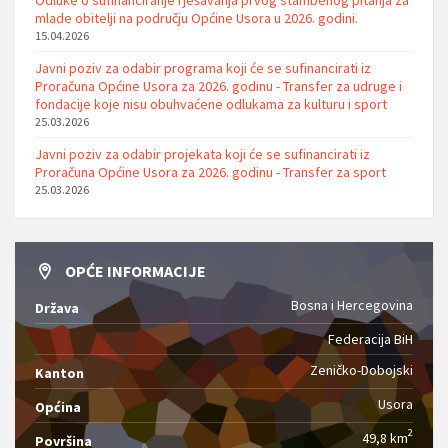
Odluke o sufinanciranje rješavanja prvog stambenog pitanja za
mlade obitelji na području Općine Usora u 2026. godini.
15.04.2026
Javni poziv za odabir programa koji će se sufinancirati iz
Proračuna Općine Usora za 2026. godinu - Transfer za udruge i
fondacije koje nisu obuhvaćene odlukama za kulturu i sport
25.03.2026
Javni poziv za odabir projekata koji će se sufinancirati iz
Proračuna Općine Usora za 2026. godinu - Transfer za sport
25.03.2026
OPĆE INFORMACIJE
Bosna i Hercegovina
Država
Federacija BiH
Zeničko-Dobojski
Kanton
Usora
Općina
2
49,8 km
Površina