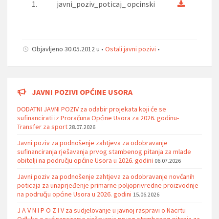
1.
javni_poziv_poticaj_ opcinski
Objavljeno 30.05.2012 u •
Ostali javni pozivi
•
JAVNI POZIVI OPĆINE USORA
DODATNI JAVNI POZIV za odabir projekata koji će se
sufinancirati iz Proračuna Općine Usora za 2026. godinu-
Transfer za sport
28.07.2026
Javni poziv za podnošenje zahtjeva za odobravanje
sufinanciranja rješavanja prvog stambenog pitanja za mlade
obitelji na području općine Usora u 2026. godini
06.07.2026
Javni poziv za podnošenje zahtjeva za odobravanje novčanih
poticaja za unaprjeđenje primarne poljoprivredne proizvodnje
na području općine Usora u 2026. godini
15.06.2026
J A V N I P O Z I V za sudjelovanje u javnoj raspravi o Nacrtu