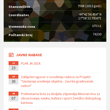
7568 (2013.god.)
Stanovništvo
44°41'56.454" N
Coordinates
17°58'32.7936"E
UTC+1
Vremenska zona
74230
Poštanski broj
JAVNE NABAVE
PLAN JN 2024.
12
23
Zaključen ugovor o izvođenju radova za Projekt:
10
30
''Unutarnje uređenje objekta - Završni građevinski
radovi''
Preliminarna lista za dodjelu stipendija Ministarstva za
06
07
obrazovanje, nauku, kulturu i sport Zeničko-dobojskog
kantona