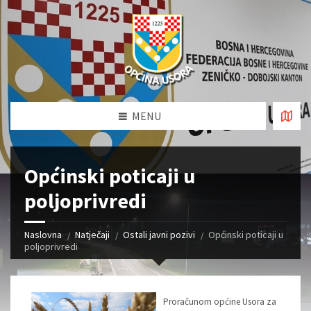
MENU
Općinski poticaji u
poljoprivredi
Naslovna
Natječaji
Ostali javni pozivi
Općinski poticaji u
poljoprivredi
Proračunom općine Usora za