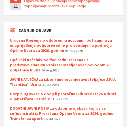
Oglas za dodjelu poticaja samozapošljavanja i
05
21
zapošljavanja braniteljske populacije
ZADNJE OBJAVE
Uručena Rješenja o odobrenim novčanim poticajima za
unaprijeđenje poljoprivredne proizvodnje na području
Općine Usora za 2026. godinu
06. Aug 2026
Općinski načelnik održao radni sastanak s
predstavnicima NK Proleter Makljenovac povodom 70.
obljetnice kluba
04. Aug 2026
JAVNI NATJEČAJ za izbor i imenovanje ravnatelja/ice J.P.U.
''Ivančica'' Usora
31. Jul 2026
Potpis Ugovora o dodjeli proračunskih sredstava Udruzi
dijabetičara - Kruščik
31. Jul 2026
DODATNI JAVNI POZIV za odabir projekata koji će se
sufinancirati iz Proračuna Općine Usora za 2026. godinu-
Transfer za sport
28. Jul 2026