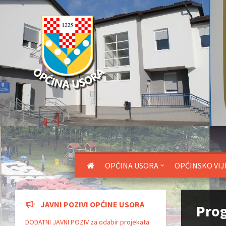
OPĆINA USORA
OPĆINSKO VIJ
JAVNI POZIVI OPĆINE USORA
Prog
DODATNI JAVNI POZIV za odabir projekata