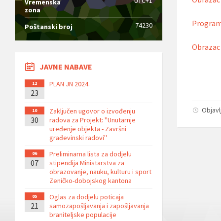
UTC+1
Vremenska
zona
Program 
74230
Poštanski broj
Obrazac 
JAVNE NABAVE
PLAN JN 2024.
12
23
Objavl
Zaključen ugovor o izvođenju
10
30
radova za Projekt: ''Unutarnje
uređenje objekta - Završni
građevinski radovi''
Preliminarna lista za dodjelu
06
07
stipendija Ministarstva za
obrazovanje, nauku, kulturu i sport
Zeničko-dobojskog kantona
Oglas za dodjelu poticaja
05
21
samozapošljavanja i zapošljavanja
braniteljske populacije