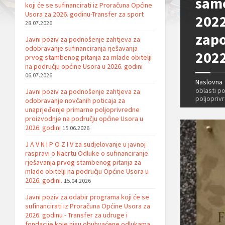
samo
koji će se sufinancirati iz Proračuna Općine
Usora za 2026. godinu-Transfer za sport
2022
28.07.2026
zapo
Javni poziv za podnošenje zahtjeva za
odobravanje sufinanciranja rješavanja
2022
prvog stambenog pitanja za mlade obitelji
na području općine Usora u 2026. godini
06.07.2026
Naslovna
oblasti po
Javni poziv za podnošenje zahtjeva za
poljopriv
odobravanje novčanih poticaja za
unaprjeđenje primarne poljoprivredne
proizvodnje na području općine Usora u
2026. godini
15.06.2026
J A V N I P O Z I V za sudjelovanje u javnoj
raspravi o Nacrtu Odluke o sufinanciranje
rješavanja prvog stambenog pitanja za
mlade obitelji na području Općine Usora u
2026. godini.
15.04.2026
Javni poziv za odabir programa koji će se
sufinancirati iz Proračuna Općine Usora za
2026. godinu - Transfer za udruge i
fondacije koje nisu obuhvaćene odlukama