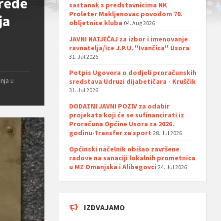
vrede
sastanak s predstavnicima NK
Proleter Makljenovac povodom 70.
ja
obljetnice kluba
04. Aug 2026
JAVNI NATJEČAJ za izbor i imenovanje
ravnatelja/ice J.P.U. ''Ivančica'' Usora
31. Jul 2026
Potpis Ugovora o dodjeli proračunskih
nja u
sredstava Udruzi dijabetičara - Kruščik
31. Jul 2026
DODATNI JAVNI POZIV za odabir
projekata koji će se sufinancirati iz
Proračuna Općine Usora za 2026.
godinu-Transfer za sport
28. Jul 2026
Općinski načelnik obišao završene
radove na sanaciji lokalnih prometnica
u MZ Omanjska i Alibegovci
24. Jul 2026
IZDVAJAMO