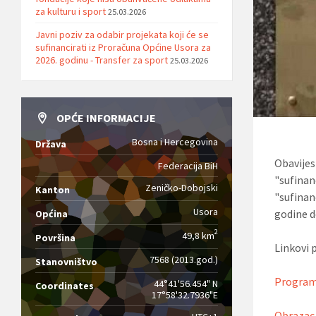
za kulturu i sport
25.03.2026
Javni poziv za odabir projekata koji će se
sufinancirati iz Proračuna Općine Usora za
2026. godinu - Transfer za sport
25.03.2026
OPĆE INFORMACIJE
Bosna i Hercegovina
Država
Obavije
Federacija BiH
"sufina
Zeničko-Dobojski
Kanton
"sufinan
Usora
godine d
Općina
2
49,8 km
Površina
Linkovi 
7568 (2013.god.)
Stanovništvo
Program 
44°41'56.454" N
Coordinates
17°58'32.7936"E
Obrazac 