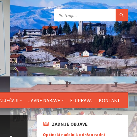
ATJEČAJI
JAVNE NABAVE
E-UPRAVA
KONTAKT
ZADNJE OBJAVE
Općinski načelnik održao radni