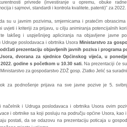
kurentnosti privrede (investiranje u opremu, obuke radn
ocija i sajmovi, standardi i kontrola kvalitete, patenti)" za 2022.
da su u javnim pozivima, smjernicama i pratećim obrascima 
 uvjeti i kriteriji za prijavu, u cilju animiranja potencijalnih ko
, te lakšeg i uspješnijeg apliciranja na objavljene javne po
 Udruge poslodavaca i obrtnika Usora
Ministarstvo za gosp
održati prezentaciju objavljenih javnih poziva i programa po
Usora, dvorana za sjednice Općinskog vijeća, u ponedjel
, 2022. godine s početkom u 10.30 sati.
Na prezentaciji će su
 Ministarstvo za gospodarstvo ZDŽ gosp. Zlatko Jelić sa suradn
 rok za podnošenje prijava na sve javne pozive je 5. svibn
i načelnik i Udruga poslodavaca i obrtnika Usora ovim pozi
ace i obrtnike sa koji posluju na području općine Usora, kao i
raju postati, da se odazovu na prezentaciju poticaja u gospo