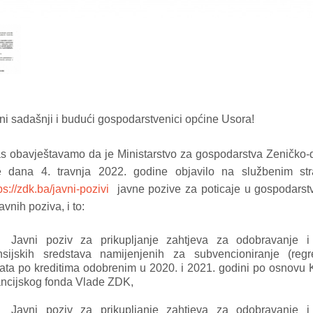
i sadašnji i budući gospodarstvenici općine Usora!
s obavještavamo da je Ministarstvo za gospodarstva Zeničko-
e dana 4. travnja 2022. godine objavilo na službenim st
ps://zdk.ba/javni-pozivi
javne pozive za poticaje u gospodarstvu
avnih poziva, i to:
Javni poziv za prikupljanje zahtjeva za odobravanje i
nsijskih sredstava namijenjenih za subvencioniranje (regre
ta po kreditima odobrenim u 2020. i 2021. godini po osnovu K
ncijskog fonda Vlade ZDK,
Javni poziv za prikupljanje zahtjeva za odobravanje i