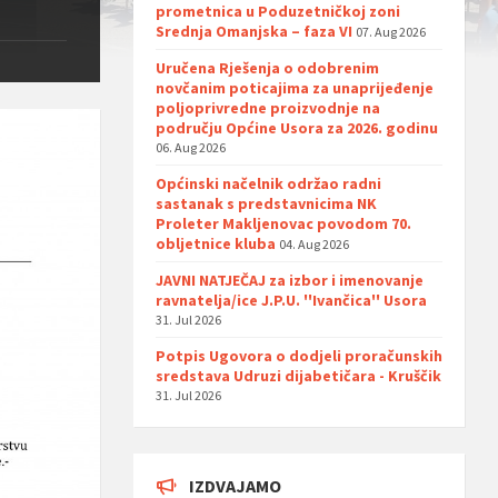
prometnica u Poduzetničkoj zoni
Srednja Omanjska – faza VI
07. Aug 2026
Uručena Rješenja o odobrenim
novčanim poticajima za unaprijeđenje
poljoprivredne proizvodnje na
području Općine Usora za 2026. godinu
06. Aug 2026
Općinski načelnik održao radni
sastanak s predstavnicima NK
Proleter Makljenovac povodom 70.
obljetnice kluba
04. Aug 2026
JAVNI NATJEČAJ za izbor i imenovanje
ravnatelja/ice J.P.U. ''Ivančica'' Usora
31. Jul 2026
Potpis Ugovora o dodjeli proračunskih
sredstava Udruzi dijabetičara - Kruščik
31. Jul 2026
IZDVAJAMO