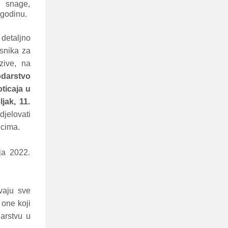
e snage,
 godinu.
detaljno
risnika za
zive, na
odarstvo
ticaja u
jak, 11.
djelovati
icima.
ja 2022.
vaju sve
 one koji
darstvu u