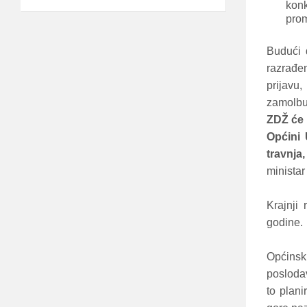
kon
prom
Budući 
razrađeni
prijavu
zamolbu
ZDŽ će 
Općini 
travnja
ministar
Krajnji
godine.
Općinsk
poslodav
to plani