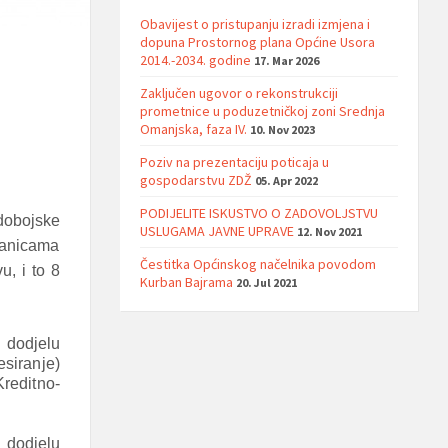
Obavijest o pristupanju izradi izmjena i
dopuna Prostornog plana Općine Usora
2014.-2034. godine
17. Mar 2026
Zaključen ugovor o rekonstrukciji
prometnice u poduzetničkoj zoni Srednja
Omanjska, faza IV.
10. Nov 2023
Poziv na prezentaciju poticaja u
gospodarstvu ZDŽ
05. Apr 2022
PODIJELITE ISKUSTVO O ZADOVOLJSTVU
dobojske
USLUGAMA JAVNE UPRAVE
12. Nov 2021
ranicama
Čestitka Općinskog načelnika povodom
, i to 8
Kurban Bajrama
20. Jul 2021
 dodjelu
siranje)
reditno-
 dodjelu