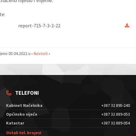
načeno mjesto i vrijeme.
te:
report-715-7-3-2-22
jeno 05.04.2022 u •
Novosti
•
TELEFONI
Kabinet Načelnika
+387 32 895-240
Općinsko vijeće
+387 32 889-053
Katastar
+387 32 889-054
Ostali tel. brojevi