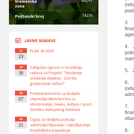
UTC+1
Vremenska
(ref
zona
podu
74230
Poštanski broj
3.
fina
agen
JAVNE NABAVE
4.
PLAN JN 2024.
12
poti
23
supr
Zaključen ugovor o izvođenju
10
5.
30
radova za Projekt: ''Unutarnje
uređenje objekta - Završni
6.
građevinski radovi''
(re
Preliminarna lista za dodjelu
06
admi
07
stipendija Ministarstva za
obrazovanje, nauku, kulturu i sport
7.
Zeničko-dobojskog kantona
fina
obav
Oglas za dodjelu poticaja
05
21
samozapošljavanja i zapošljavanja
braniteljske populacije
8.