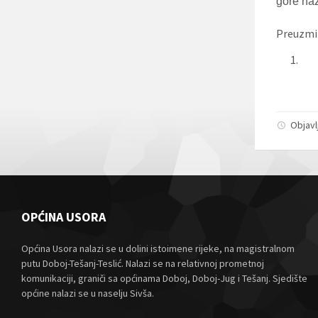
gore naz
Preuzmi
1.
Objavl
OPĆINA USORA
Općina Usora nalazi se u dolini istoimene rijeke, na magistralnom
putu Doboj-Tešanj-Teslić. Nalazi se na relativnoj prometnoj
komunikaciji, graniči sa općinama Doboj, Doboj-Jug i Tešanj. Sjedište
općine nalazi se u naselju Sivša.