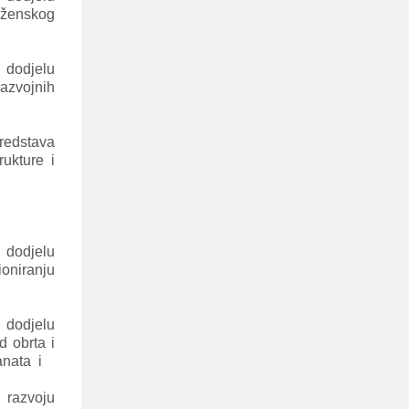
a ženskog
 dodjelu
azvojnih
sredstava
rukture i
 dodjelu
oniranju
 dodjelu
d obrta i
anata i
 razvoju