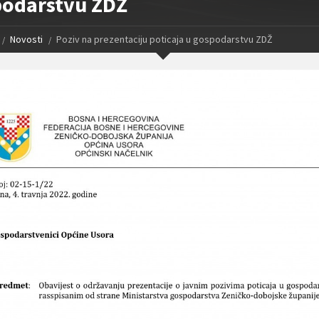
odarstvu ZDŽ
Novosti
Poziv na prezentaciju poticaja u gospodarstvu ZDŽ