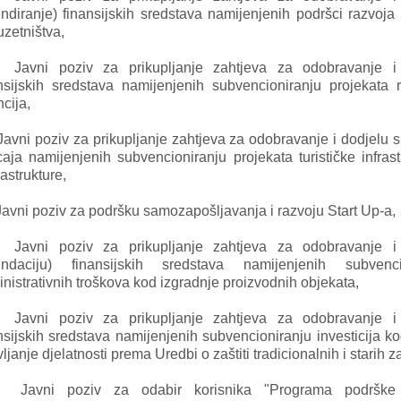
undiranje) finansijskih sredstava namijenjenih podršci razvoj
zetništva,
Javni poziv za prikupljanje zahtjeva za odobravanje i
nsijskih sredstava namijenjenih subvencioniranju projekata r
cija,
Javni poziv za prikupljanje zahtjeva za odobravanje i dodjelu 
caja namijenjenih subvencioniranju projekata turističke infrast
astrukture,
Javni poziv za podršku samozapošljavanja i razvoju Start Up-a,
Javni poziv za prikupljanje zahtjeva za odobravanje i
fundaciju) finansijskih sredstava namijenjenih subvenci
nistrativnih troškova kod izgradnje proizvodnih objekata,
Javni poziv za prikupljanje zahtjeva za odobravanje i
nsijskih sredstava namijenjenih subvencioniranju investicija ko
ljanje djelatnosti prema Uredbi o zaštiti tradicionalnih i starih z
Javni poziv za odabir korisnika "Programa podrške