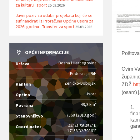
za kulturu i sport
25.03.2026
Javni poziv za odabir projekata koji će se
sufinancirati iz Proračuna Općine Usora za
2026. godinu - Transfer za sport
25.03.2026
OPĆE INFORMACIJE
Poštovan
Bosna i Hercegovina
Država
Ovim Va
Federacija BiH
županij
Zeničko-Dobojski
Kanton
ZDŽ
htt
(osam) j
Usora
Općina
2
49,8 km
Površina
1.
fina
7568 (2013.god.)
Stanovništvo
kama
44°41'56.454" N
gara
Coordinates
17°58'32.7936"E
2.