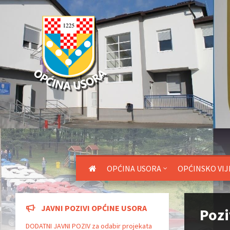
OPĆINA USORA
OPĆINSKO VIJ
JAVNI POZIVI OPĆINE USORA
Pozi
DODATNI JAVNI POZIV za odabir projekata