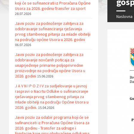
gosp
koji će se sufinancirati iz Proračuna Općine
Usora za 2026. godinu-Transfer za sport
28.07.2026
Naslovna
Javni poziv za podnošenje zahtjeva za
odobravanje sufinanciranja rješavanja
prvog stambenog pitanja za mlade obitelji
na području općine Usora u 2026. godini
06.07.2026
Javni poziv za podnošenje zahtjeva za
odobravanje novčanih poticaja za
unaprjeđenje primarne poljoprivredne
proizvodnje na području općine Usora u
2026. godini
15.06.2026
J A V N I P O Z I V za sudjelovanje u javnoj
raspravi o Nacrtu Odluke o sufinanciranje
rješavanja prvog stambenog pitanja za
mlade obitelji na području Općine Usora u
2026. godini.
15.04.2026
Javni poziv za odabir programa koji će se
sufinancirati iz Proračuna Općine Usora za
2026. godinu - Transfer za udruge i
fondacije koje nisu obuhvaćene odlukama