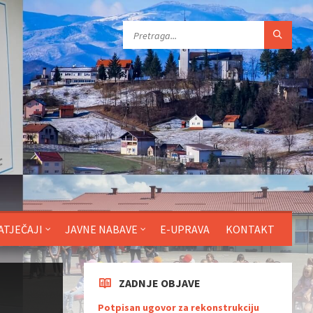
ATJEČAJI
JAVNE NABAVE
E-UPRAVA
KONTAKT
ZADNJE OBJAVE
Potpisan ugovor za rekonstrukciju