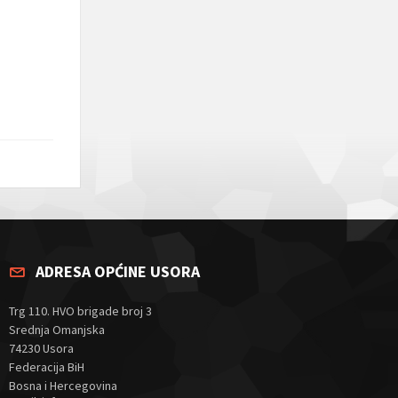
ADRESA OPĆINE USORA
Trg 110. HVO brigade broj 3
Srednja Omanjska
74230 Usora
Federacija BiH
Bosna i Hercegovina