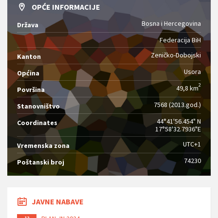
OPĆE INFORMACIJE
Bosna i Hercegovina
Država
Federacija BiH
Zeničko-Dobojski
Kanton
Usora
Općina
2
49,8 km
Površina
7568 (2013.god.)
Stanovništvo
44°41'56.454" N
Coordinates
17°58'32.7936"E
UTC+1
Vremenska zona
74230
Poštanski broj
JAVNE NABAVE
12