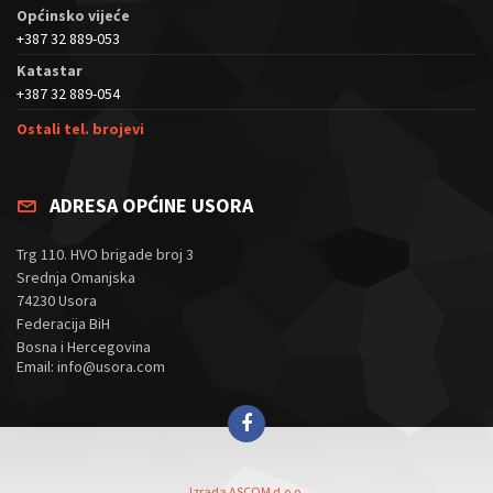
Općinsko vijeće
+387 32 889-053
Katastar
+387 32 889-054
Ostali tel. brojevi
ADRESA OPĆINE USORA
Trg 110. HVO brigade broj 3
Srednja Omanjska
74230 Usora
Federacija BiH
Bosna i Hercegovina
Email: info@usora.com
Izrada ASCOM d.o.o.