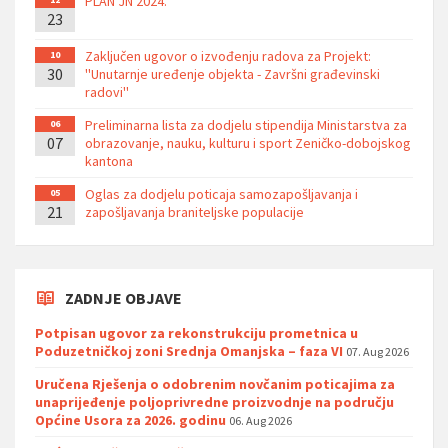
PLAN JN 2024.
23
Zaključen ugovor o izvođenju radova za Projekt:
10
30
''Unutarnje uređenje objekta - Završni građevinski
radovi''
Preliminarna lista za dodjelu stipendija Ministarstva za
06
07
obrazovanje, nauku, kulturu i sport Zeničko-dobojskog
kantona
Oglas za dodjelu poticaja samozapošljavanja i
05
21
zapošljavanja braniteljske populacije
ZADNJE OBJAVE
Potpisan ugovor za rekonstrukciju prometnica u
Poduzetničkoj zoni Srednja Omanjska – faza VI
07. Aug 2026
Uručena Rješenja o odobrenim novčanim poticajima za
unaprijeđenje poljoprivredne proizvodnje na području
Općine Usora za 2026. godinu
06. Aug 2026