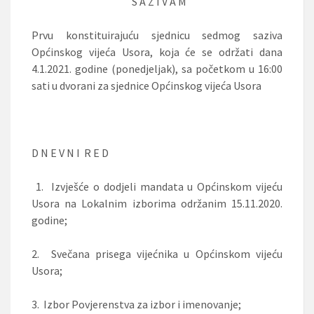
S A Z I V A M
Prvu konstituirajuću sjednicu sedmog saziva
Općinskog vijeća Usora, koja će se održati dana
4.1.2021. godine (ponedjeljak), sa početkom u 16:00
sati u dvorani za sjednice Općinskog vijeća Usora
D N E V N I R E D
1.
Izvješće o dodjeli mandata u Općinskom vijeću
Usora na Lokalnim izborima održanim 15.11.2020.
godine;
2.
Svečana prisega vijećnika u Općinskom vijeću
Usora;
3.
Izbor Povjerenstva za izbor i imenovanje;