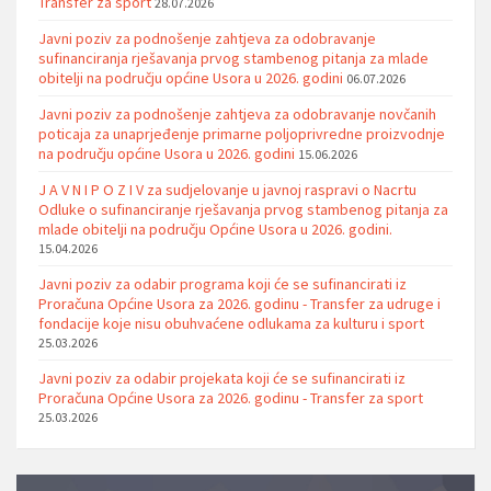
Transfer za sport
28.07.2026
Javni poziv za podnošenje zahtjeva za odobravanje
sufinanciranja rješavanja prvog stambenog pitanja za mlade
obitelji na području općine Usora u 2026. godini
06.07.2026
Javni poziv za podnošenje zahtjeva za odobravanje novčanih
poticaja za unaprjeđenje primarne poljoprivredne proizvodnje
na području općine Usora u 2026. godini
15.06.2026
J A V N I P O Z I V za sudjelovanje u javnoj raspravi o Nacrtu
Odluke o sufinanciranje rješavanja prvog stambenog pitanja za
mlade obitelji na području Općine Usora u 2026. godini.
15.04.2026
Javni poziv za odabir programa koji će se sufinancirati iz
Proračuna Općine Usora za 2026. godinu - Transfer za udruge i
fondacije koje nisu obuhvaćene odlukama za kulturu i sport
25.03.2026
Javni poziv za odabir projekata koji će se sufinancirati iz
Proračuna Općine Usora za 2026. godinu - Transfer za sport
25.03.2026