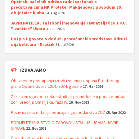
Općinski načelnik održao radni sastanak s
predstavnicima NK Proleter Makljenovac povodom 70.
obljetnice kluba
04. Aug 2026
JAVNI NATJEČAJ za izbor i imenovanje ravnatelja/ice J.P.U.
''Ivančica'' Usora
31. Jul 2026
Potpis Ugovora o dodjeli proračunskih sredstava Udruzi
dijabetičara - Kruščik
31. Jul 2026
IZDVAJAMO
Obavijest o pristupanju izradi izmjena i dopuna Prostornog
plana Općine Usora 2014.-2034. godine
17. Mar 2026
Zaključen ugovor o rekonstrukciji prometnice u poduzetničkoj
zoni Srednja Omanjska, faza IV.
10. Nov 2023
Poziv na prezentaciju poticaja u gospodarstvu ZDŽ
05. Apr 2022
PODIJELITE ISKUSTVO O ZADOVOLJSTVU USLUGAMA JAVNE
UPRAVE
12. Nov 2021
Čestitka Općinskog načelnika povodom Kurban Bajrama