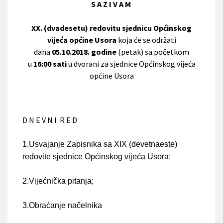
S A Z I V A M
XX. (dvadesetu) redovitu sjednicu Općinskog
vijeća općine Usora
koja će se održati
dana
05.10.2018. godine
(petak) sa početkom
u
16:00 sati
u dvorani za sjednice Općinskog vijeća
općine Usora
D N E V N I R E D
1.Usvajanje Zapisnika sa XIX (devetnaeste)
redovite sjednice Općinskog vijeća Usora;
2.Vijećnička pitanja;
3.Obraćanje načelnika