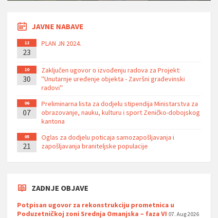
JAVNE NABAVE
PLAN JN 2024.
12
23
Zaključen ugovor o izvođenju radova za Projekt:
10
30
''Unutarnje uređenje objekta - Završni građevinski
radovi''
Preliminarna lista za dodjelu stipendija Ministarstva za
06
07
obrazovanje, nauku, kulturu i sport Zeničko-dobojskog
kantona
Oglas za dodjelu poticaja samozapošljavanja i
05
21
zapošljavanja braniteljske populacije
ZADNJE OBJAVE
Potpisan ugovor za rekonstrukciju prometnica u
Poduzetničkoj zoni Srednja Omanjska – faza VI
07. Aug 2026