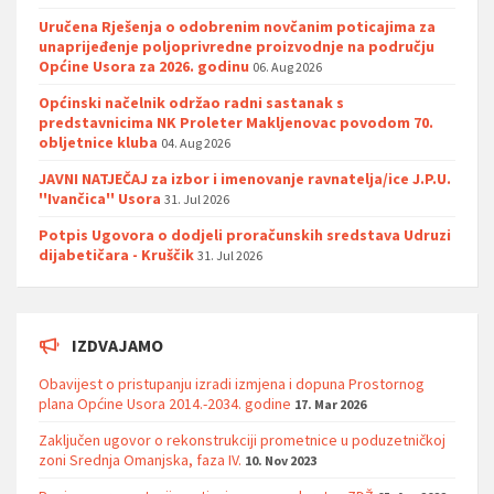
Uručena Rješenja o odobrenim novčanim poticajima za
unaprijeđenje poljoprivredne proizvodnje na području
Općine Usora za 2026. godinu
06. Aug 2026
Općinski načelnik održao radni sastanak s
predstavnicima NK Proleter Makljenovac povodom 70.
obljetnice kluba
04. Aug 2026
JAVNI NATJEČAJ za izbor i imenovanje ravnatelja/ice J.P.U.
''Ivančica'' Usora
31. Jul 2026
Potpis Ugovora o dodjeli proračunskih sredstava Udruzi
dijabetičara - Kruščik
31. Jul 2026
IZDVAJAMO
Obavijest o pristupanju izradi izmjena i dopuna Prostornog
plana Općine Usora 2014.-2034. godine
17. Mar 2026
Zaključen ugovor o rekonstrukciji prometnice u poduzetničkoj
zoni Srednja Omanjska, faza IV.
10. Nov 2023