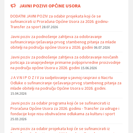
JAVNI POZIVI OPĆINE USORA
DODATNI JAVNI POZIV za odabir projekata koji će se
sufinancirati iz Proračuna Općine Usora za 2026. godinu-
Transfer za sport
28.07.2026
Javni poziv za podnošenje zahtjeva za odobravanje
sufinanciranja rješavanja prvog stambenog pitanja za mlade
obitelji na području općine Usora u 2026. godini
06.07.2026
Javni poziv za podnošenje zahtjeva za odobravanje novčanih
poticaja za unaprjeđenje primarne poljoprivredne proizvodnje
na području općine Usora u 2026. godini
15.06.2026
J A V N I P O Z I V za sudjelovanje u javnoj raspravi o Nacrtu
Odluke o sufinanciranje rješavanja prvog stambenog pitanja za
mlade obitelji na području Općine Usora u 2026. godini.
15.04.2026
Javni poziv za odabir programa koji će se sufinancirati iz
Proračuna Općine Usora za 2026. godinu - Transfer za udruge i
fondacije koje nisu obuhvaćene odlukama za kulturu i sport
25.03.2026
Javni poziv za odabir projekata koji će se sufinancirati iz