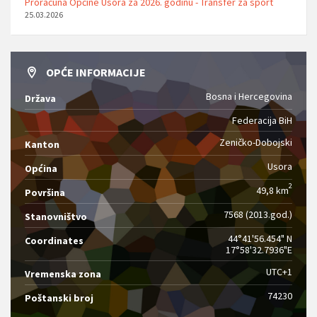
Proračuna Općine Usora za 2026. godinu - Transfer za sport
25.03.2026
OPĆE INFORMACIJE
Bosna i Hercegovina
Država
Federacija BiH
Zeničko-Dobojski
Kanton
Usora
Općina
2
49,8 km
Površina
7568 (2013.god.)
Stanovništvo
44°41'56.454" N
Coordinates
17°58'32.7936"E
UTC+1
Vremenska zona
74230
Poštanski broj