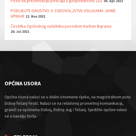
Poziv na prezentaciju poticaja u gospodarstvu ZDŽ
05. Apr 2022
PODIJELITE ISKUSTVO O ZADOVOLJSTVU USLUGAMA JAVNE
UPRAVE
12. Nov 2021
Čestitka Općinskog načelnika povodom Kurban Bajrama
20. Jul 2021
OPĆINA USORA
Općina Usora nalazi se u dolini istoimene rijeke, na magistralnom putu
Doboj-Tešanj-Teslić. Nalazi se na relativnoj prometnoj komunikaciji,
graniči sa općinama Doboj, Doboj-Jug i Tešanj. Sjedište općine nalazi
se u naselju Sivša.