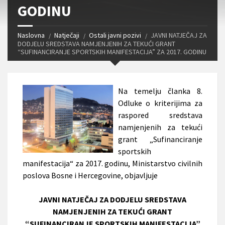
GODINU
Naslovna
Natječaji
Ostali javni pozivi
JAVNI NATJEČAJ ZA
DODJELU SREDSTAVA NAMJENJENIH ZA TEKUĆI GRANT
“SUFINANCIRANJE SPORTSKIH MANIFESTACIJA” ZA 2017. GODINU
Na temelju članka 8.
Odluke o kriterijima za
raspored sredstava
namjenjenih za tekući
grant „Sufinanciranje
sportskih
manifestacija“ za 2017. godinu, Ministarstvo civilnih
poslova Bosne i Hercegovine, objavljuje
JAVNI NATJEČAJ ZA DODJELU SREDSTAVA
NAMJENJENIH ZA TEKUĆI GRANT
“SUFINANCIRANJE SPORTSKIH MANIFESTACIJA”