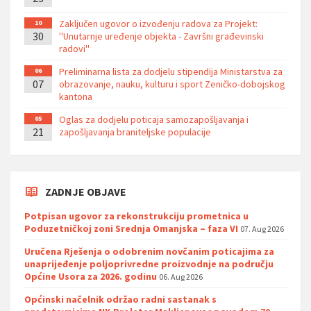
Zaključen ugovor o izvođenju radova za Projekt:
10
30
''Unutarnje uređenje objekta - Završni građevinski
radovi''
Preliminarna lista za dodjelu stipendija Ministarstva za
06
07
obrazovanje, nauku, kulturu i sport Zeničko-dobojskog
kantona
Oglas za dodjelu poticaja samozapošljavanja i
05
21
zapošljavanja braniteljske populacije
ZADNJE OBJAVE
Potpisan ugovor za rekonstrukciju prometnica u
Poduzetničkoj zoni Srednja Omanjska – faza VI
07. Aug 2026
Uručena Rješenja o odobrenim novčanim poticajima za
unaprijeđenje poljoprivredne proizvodnje na području
Općine Usora za 2026. godinu
06. Aug 2026
Općinski načelnik održao radni sastanak s