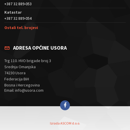
+387 32 889-053
Katastar
+387 32 889-054
Ostali tel. brojevi
ADRESA OPĆINE USORA
Trg 110. HVO brigade broj 3
Srednja Omanjska
74230 Usora
Federacija BiH
Bosna i Hercegovina
Email: info@usora.com
Izrada ASCOM d.o.o.