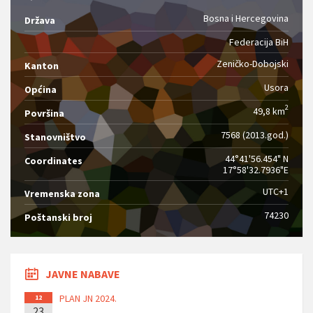
Bosna i Hercegovina
Država
Federacija BiH
Zeničko-Dobojski
Kanton
Usora
Općina
2
49,8 km
Površina
7568 (2013.god.)
Stanovništvo
44°41'56.454" N
Coordinates
17°58'32.7936"E
UTC+1
Vremenska zona
74230
Poštanski broj
JAVNE NABAVE
PLAN JN 2024.
12
23