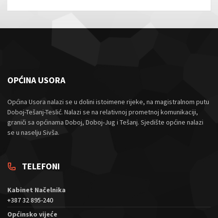
OPĆINA USORA
Općina Usora nalazi se u dolini istoimene rijeke, na magistralnom putu
Doboj-Tešanj-Teslić. Nalazi se na relativnoj prometnoj komunikaciji,
graniči sa općinama Doboj, Doboj-Jug i Tešanj. Sjedište općine nalazi
se u naselju Sivša.
TELEFONI
Kabinet Načelnika
+387 32 895-240
Općinsko vijeće