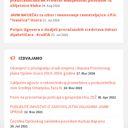
predstavnicima NK Proleter Makljenovac povodom 70.
obljetnice kluba
04. Aug 2026
JAVNI NATJEČAJ za izbor i imenovanje ravnatelja/ice J.P.U.
''Ivančica'' Usora
31. Jul 2026
Potpis Ugovora o dodjeli proračunskih sredstava Udruzi
dijabetičara - Kruščik
31. Jul 2026
IZDVAJAMO
Obavijest o pristupanju izradi izmjena i dopuna Prostornog
plana Općine Usora 2014.-2034. godine
17. Mar 2026
Zaključen ugovor o rekonstrukciji prometnice u poduzetničkoj
zoni Srednja Omanjska, faza IV.
10. Nov 2023
Poziv na prezentaciju poticaja u gospodarstvu ZDŽ
05. Apr 2022
PODIJELITE ISKUSTVO O ZADOVOLJSTVU USLUGAMA JAVNE
UPRAVE
12. Nov 2021
Čestitka Općinskog načelnika povodom Kurban Bajrama
20. Jul 2021