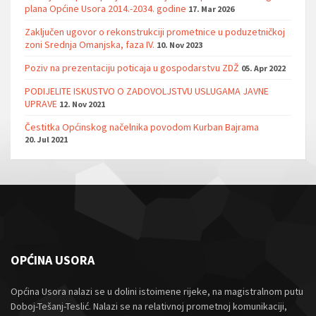
plana Općine Usora 2014.-2034. godine
17. Mar 2026
Zaključen ugovor o rekonstrukciji prometnice u poduzetničkoj
zoni Srednja Omanjska, faza IV.
10. Nov 2023
Poziv na prezentaciju poticaja u gospodarstvu ZDŽ
05. Apr 2022
PODIJELITE ISKUSTVO O ZADOVOLJSTVU USLUGAMA JAVNE
UPRAVE
12. Nov 2021
Čestitka Općinskog načelnika povodom Kurban Bajrama
20. Jul 2021
OPĆINA USORA
Općina Usora nalazi se u dolini istoimene rijeke, na magistralnom putu
Doboj-Tešanj-Teslić. Nalazi se na relativnoj prometnoj komunikaciji,