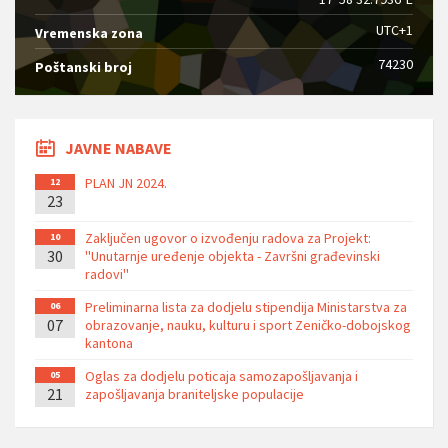
UTC+1
Vremenska zona
74230
Poštanski broj
JAVNE NABAVE
PLAN JN 2024.
12
23
Zaključen ugovor o izvođenju radova za Projekt:
10
30
''Unutarnje uređenje objekta - Završni građevinski
radovi''
Preliminarna lista za dodjelu stipendija Ministarstva za
06
07
obrazovanje, nauku, kulturu i sport Zeničko-dobojskog
kantona
Oglas za dodjelu poticaja samozapošljavanja i
05
21
zapošljavanja braniteljske populacije