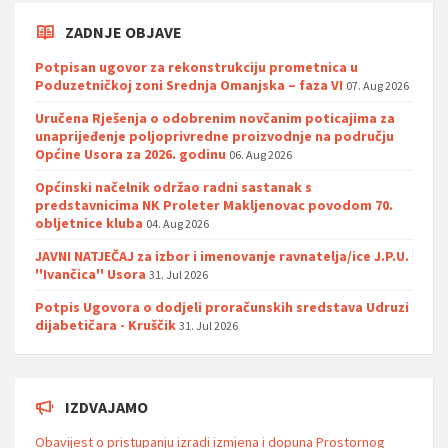
ZADNJE OBJAVE
Potpisan ugovor za rekonstrukciju prometnica u
Poduzetničkoj zoni Srednja Omanjska – faza VI
07. Aug 2026
Uručena Rješenja o odobrenim novčanim poticajima za
unaprijeđenje poljoprivredne proizvodnje na području
Općine Usora za 2026. godinu
06. Aug 2026
Općinski načelnik održao radni sastanak s
predstavnicima NK Proleter Makljenovac povodom 70.
obljetnice kluba
04. Aug 2026
JAVNI NATJEČAJ za izbor i imenovanje ravnatelja/ice J.P.U.
''Ivančica'' Usora
31. Jul 2026
Potpis Ugovora o dodjeli proračunskih sredstava Udruzi
dijabetičara - Kruščik
31. Jul 2026
IZDVAJAMO
Obavijest o pristupanju izradi izmjena i dopuna Prostornog