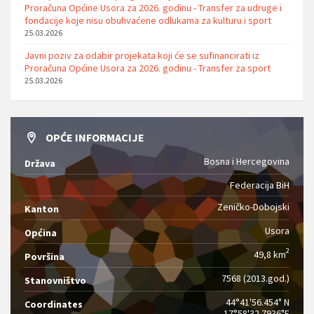
Proračuna Općine Usora za 2026. godinu - Transfer za udruge i
fondacije koje nisu obuhvaćene odlukama za kulturu i sport
25.03.2026
Javni poziv za odabir projekata koji će se sufinancirati iz
Proračuna Općine Usora za 2026. godinu - Transfer za sport
25.03.2026
OPĆE INFORMACIJE
Bosna i Hercegovina
Država
Federacija BiH
Zeničko-Dobojski
Kanton
Usora
Općina
2
49,8 km
Površina
7568 (2013.god.)
Stanovništvo
44°41'56.454" N
Coordinates
17°58'32.7936"E