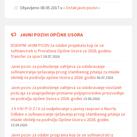
Objavljeno 08.05.2017 u •
Ostali javni pozivi
•
JAVNI POZIVI OPĆINE USORA
DODATNI JAVNI POZIV za odabir projekata koji će se
sufinancirati iz Proračuna Općine Usora za 2026. godinu-
Transfer za sport
28.07.2026
Javni poziv za podnošenje zahtjeva za odobravanje
sufinanciranja rješavanja prvog stambenog pitanja za mlade
obitelji na području općine Usora u 2026. godini
06.07.2026
Javni poziv za podnošenje zahtjeva za odobravanje novčanih
poticaja za unaprjeđenje primarne poljoprivredne proizvodnje
na području općine Usora u 2026. godini
15.06.2026
J A V N I P O Z I V za sudjelovanje u javnoj raspravi o Nacrtu
Odluke o sufinanciranje rješavanja prvog stambenog pitanja za
mlade obitelji na području Općine Usora u 2026. godini.
15.04.2026
Javni poziv za odabir programa koji će se sufinancirati iz