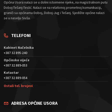
Općina Usora nalazi se u dolini istoimene rijeke, na magistralnom putu
Doboj-Tešanj-Teslić. Nalazi se na relativnoj prometnoj komunikaciji,
graniči sa općinama Doboj, Doboj-Jug i Tešanj. Sjedište općine nalazi
se u naselju Sivša.
TELEFONI
Kabinet Načelnika
+387 32 895-240
Općinsko vijeće
+387 32 889-053
Katastar
+387 32 889-054
Ostali tel. brojevi
ADRESA OPĆINE USORA