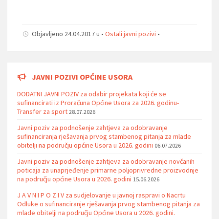
Objavljeno 24.04.2017 u •
Ostali javni pozivi
•
JAVNI POZIVI OPĆINE USORA
DODATNI JAVNI POZIV za odabir projekata koji će se
sufinancirati iz Proračuna Općine Usora za 2026. godinu-
Transfer za sport
28.07.2026
Javni poziv za podnošenje zahtjeva za odobravanje
sufinanciranja rješavanja prvog stambenog pitanja za mlade
obitelji na području općine Usora u 2026. godini
06.07.2026
Javni poziv za podnošenje zahtjeva za odobravanje novčanih
poticaja za unaprjeđenje primarne poljoprivredne proizvodnje
na području općine Usora u 2026. godini
15.06.2026
J A V N I P O Z I V za sudjelovanje u javnoj raspravi o Nacrtu
Odluke o sufinanciranje rješavanja prvog stambenog pitanja za
mlade obitelji na području Općine Usora u 2026. godini.