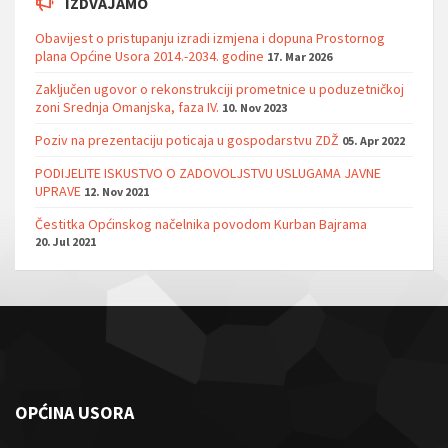
IZDVAJAMO
Obavijest o pristupanju izradi izmjena i dopuna Prostornog
plana Općine Usora 2014.-2034. godine
17. Mar 2026
Zaključen ugovor o rekonstrukciji prometnice u poduzetničkoj
zoni Srednja Omanjska, faza IV.
10. Nov 2023
Poziv na prezentaciju poticaja u gospodarstvu ZDŽ
05. Apr 2022
PODIJELITE ISKUSTVO O ZADOVOLJSTVU USLUGAMA JAVNE
UPRAVE
12. Nov 2021
Čestitka Općinskog načelnika povodom Kurban Bajrama
20. Jul 2021
OPĆINA USORA