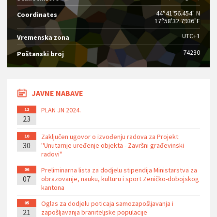
44°41'56.454" N
Coordinates
17°58'32.7936"E
UTC+1
Vremenska zona
74230
Poštanski broj
JAVNE NABAVE
PLAN JN 2024.
12
23
Zaključen ugovor o izvođenju radova za Projekt:
10
30
''Unutarnje uređenje objekta - Završni građevinski
radovi''
Preliminarna lista za dodjelu stipendija Ministarstva za
06
07
obrazovanje, nauku, kulturu i sport Zeničko-dobojskog
kantona
Oglas za dodjelu poticaja samozapošljavanja i
05
21
zapošljavanja braniteljske populacije