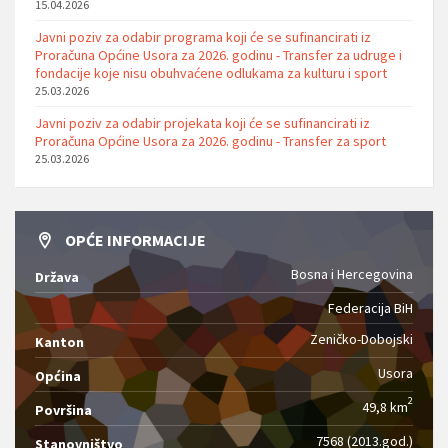
15.04.2026
Javni poziv za odabir programa koji će se sufinancirati iz
Proračuna Općine Usora za 2026. godinu - Transfer za udruge i
fondacije koje nisu obuhvaćene odlukama za kulturu i sport
25.03.2026
Javni poziv za odabir projekata koji će se sufinancirati iz
Proračuna Općine Usora za 2026. godinu - Transfer za sport
25.03.2026
OPĆE INFORMACIJE
Bosna i Hercegovina
Država
Federacija BiH
Zeničko-Dobojski
Kanton
Usora
Općina
2
49,8 km
Površina
7568 (2013.god.)
Stanovništvo