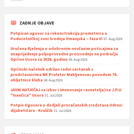
ZADNJE OBJAVE
Potpisan ugovor za rekonstrukciju prometnica u
Poduzetničkoj zoni Srednja Omanjska – faza VI
07. Aug 2026
Uručena Rješenja o odobrenim novčanim poticajima za
unaprijeđenje poljoprivredne proizvodnje na području
Općine Usora za 2026. godinu
06. Aug 2026
Općinski načelnik održao radni sastanak s
predstavnicima NK Proleter Makljenovac povodom 70.
obljetnice kluba
04. Aug 2026
JAVNI NATJEČAJ za izbor i imenovanje ravnatelja/ice J.P.U.
''Ivančica'' Usora
31. Jul 2026
Potpis Ugovora o dodjeli proračunskih sredstava Udruzi
dijabetičara - Kruščik
31. Jul 2026