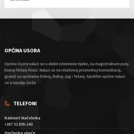
OPĆINA USORA
Općina Usora nalazi se u dolini istoimene rijeke, na magistralnom putu
Doboj-Tešanj-Teslić. Nalazi se na relativnoj prometnoj komunikaciji,
graniči sa općinama Doboj, Doboj-Jug i Tešanj. Sjedište općine nalazi
se u naselju Sivša.
TELEFONI
Kabinet Načelnika
+387 32 895-240
Općinsko vijeće