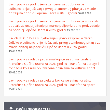
Javni poziv za podnošenje zahtjeva za odobravanje
sufinanciranja rješavanja prvog stambenog pitanja za mlade
obitelji na području općine Usora u 2026. godini
06.07.2026
Javni poziv za podnošenje zahtjeva za odobravanje novčanih
poticaja za unaprjeđenje primarne poljoprivredne proizvodnje
na području općine Usora u 2026. godini
15.06.2026
J A V N I P O Z I V za sudjelovanje u javnoj raspravi o Nacrtu
Odluke o sufinanciranje rješavanja prvog stambenog pitanja za
mlade obitelji na području Općine Usora u 2026. godini.
15.04.2026
Javni poziv za odabir programa koji će se sufinancirati iz
Proračuna Općine Usora za 2026. godinu - Transfer za udruge i
fondacije koje nisu obuhvaćene odlukama za kulturu i sport
25.03.2026
Javni poziv za odabir projekata koji će se sufinancirati iz
Proračuna Općine Usora za 2026. godinu - Transfer za sport
25.03.2026
OPĆE INFORMACIJE