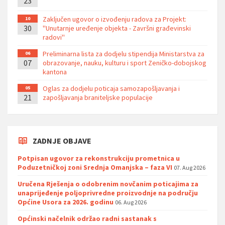
23
Zaključen ugovor o izvođenju radova za Projekt:
10
30
''Unutarnje uređenje objekta - Završni građevinski
radovi''
Preliminarna lista za dodjelu stipendija Ministarstva za
06
07
obrazovanje, nauku, kulturu i sport Zeničko-dobojskog
kantona
Oglas za dodjelu poticaja samozapošljavanja i
05
21
zapošljavanja braniteljske populacije
ZADNJE OBJAVE
Potpisan ugovor za rekonstrukciju prometnica u
Poduzetničkoj zoni Srednja Omanjska – faza VI
07. Aug 2026
Uručena Rješenja o odobrenim novčanim poticajima za
unaprijeđenje poljoprivredne proizvodnje na području
Općine Usora za 2026. godinu
06. Aug 2026
Općinski načelnik održao radni sastanak s