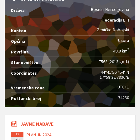
Bosna i Hercegovina
Država
Federacija BiH
Zeničko-Dobojski
Kanton
Usora
Općina
2
49,8 km
Površina
7568 (2013.god.)
Stanovništvo
44°41'56.454" N
Coordinates
17°58'32.7936"E
UTC+1
Vremenska zona
74230
Poštanski broj
JAVNE NABAVE
PLAN JN 2024.
12