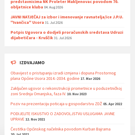
predstavnicima NK Proleter Makljenovac povodom 70.
obljetnice kluba
04. Aug 2026
JAVNI NATJEČAJ za izbor i imenovanje ravnatelja/ice J.P.U.
''Ivančica'' Usora
31. Jul 2026
Potpis Ugovora o dodjeli proračunskih sredstava Udruzi
dijabetičara - Kruščik
31. Jul 2026
IZDVAJAMO
Obavijest o pristupanju izradi izmjena i dopuna Prostornog
plana Općine Usora 2014.-2034. godine
17. Mar 2026
Zaključen ugovor o rekonstrukciji prometnice u poduzetničkoj
zoni Srednja Omanjska, faza IV.
10. Nov 2023
Poziv na prezentaciju poticaja u gospodarstvu ZDŽ
05. Apr 2022
PODIJELITE ISKUSTVO O ZADOVOLJSTVU USLUGAMA JAVNE
UPRAVE
12. Nov 2021
Čestitka Općinskog načelnika povodom Kurban Bajrama
20. Jul 2021