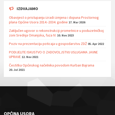
IZDVAJAMO
Obavijest o pristupanju izradi izmjena i dopuna Prostornog
plana Općine Usora 2014.-2034. godine
17. Mar 2026
Zaključen ugovor o rekonstrukciji prometnice u poduzetničkoj
zoni Srednja Omanjska, faza IV.
10. Nov 2023
Poziv na prezentaciju poticaja u gospodarstvu ZDŽ
05. Apr 2022
PODIJELITE ISKUSTVO O ZADOVOLJSTVU USLUGAMA JAVNE
UPRAVE
12. Nov 2021
Čestitka Općinskog načelnika povodom Kurban Bajrama
20. Jul 2021
OPĆINA USORA