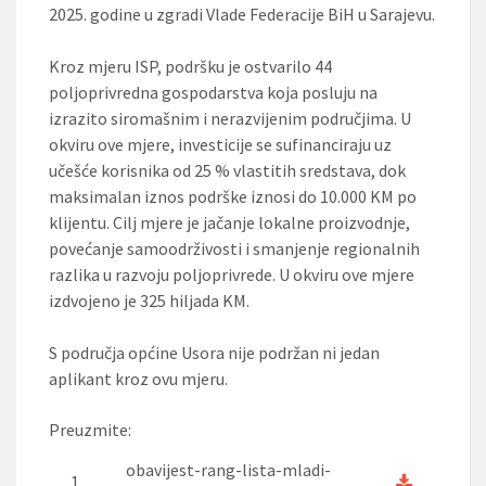
2025. godine u zgradi Vlade Federacije BiH u Sarajevu.
Kroz mjeru ISP, podršku je ostvarilo 44
poljoprivredna gospodarstva koja posluju na
izrazito siromašnim i nerazvijenim područjima. U
okviru ove mjere, investicije se sufinanciraju uz
učešće korisnika od 25 % vlastitih sredstava, dok
maksimalan iznos podrške iznosi do 10.000 KM po
klijentu. Cilj mjere je jačanje lokalne proizvodnje,
povećanje samoodrživosti i smanjenje regionalnih
razlika u razvoju poljoprivrede. U okviru ove mjere
izdvojeno je 325 hiljada KM.
S područja općine Usora nije podržan ni jedan
aplikant kroz ovu mjeru.
Preuzmite:
obavijest-rang-lista-mladi-
1.