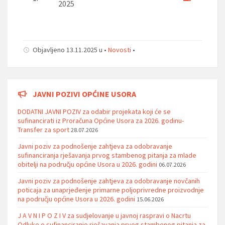
2025
Objavljeno 13.11.2025 u •
Novosti
•
JAVNI POZIVI OPĆINE USORA
DODATNI JAVNI POZIV za odabir projekata koji će se
sufinancirati iz Proračuna Općine Usora za 2026. godinu-
Transfer za sport
28.07.2026
Javni poziv za podnošenje zahtjeva za odobravanje
sufinanciranja rješavanja prvog stambenog pitanja za mlade
obitelji na području općine Usora u 2026. godini
06.07.2026
Javni poziv za podnošenje zahtjeva za odobravanje novčanih
poticaja za unaprjeđenje primarne poljoprivredne proizvodnje
na području općine Usora u 2026. godini
15.06.2026
J A V N I P O Z I V za sudjelovanje u javnoj raspravi o Nacrtu
Odluke o sufinanciranje rješavanja prvog stambenog pitanja za