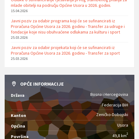
mlade obitelji na području Općine Usora u 2026. godini.
15.04.2026
Javni poziv za odabir programa koji će se sufinancirati iz
Proračuna Općine Usora za 2026. godinu - Transfer za udruge i
fondacije koje nisu obuhvaćene odlukama za kulturu i sport
25.03.2026
Javni poziv za odabir projekata koji će se sufinancirati iz
Proračuna Općine Usora za 2026. godinu - Transfer za sport
25.03.2026
OPĆE INFORMACIJE
Bosna i Hercegovina
Država
Federacija BiH
Zeničko-Dobojski
Kanton
Usora
Općina
2
49,8 km
Površina