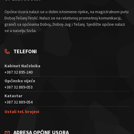
Općina Usora nalazi se u dolini istoimene rijeke, na magistralnom putu
Doboj-Tešanj-Teslić. Nalazi se na relativnoj prometnoj komunikaciji,
graniči sa općinama Doboj, Doboj-Jug i Tešanj. Sjedište općine nalazi
se u naselju Sivša.
TELEFONI
Kabinet Načelnika
+387 32 895-240
Općinsko vijeće
+387 32 889-053
Katastar
+387 32 889-054
Ostali tel. brojevi
ADRESA OPĆINE USORA