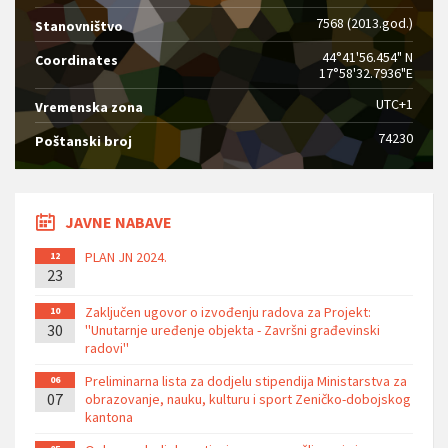
7568 (2013.god.)
Stanovništvo
44°41'56.454" N
Coordinates
17°58'32.7936"E
UTC+1
Vremenska zona
74230
Poštanski broj
JAVNE NABAVE
PLAN JN 2024.
12
23
Zaključen ugovor o izvođenju radova za Projekt:
10
30
''Unutarnje uređenje objekta - Završni građevinski
radovi''
Preliminarna lista za dodjelu stipendija Ministarstva za
06
07
obrazovanje, nauku, kulturu i sport Zeničko-dobojskog
kantona