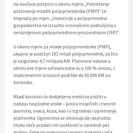
na novčanu potporu u okviru mjera „Pokretanje
poslovanja mladih poljoprivrednika (PMP)” te
klijenata po mjeri „Investicije u poljoprivredna
gospodarstva na izrazito siromašnim područjima s
nerazvijenom poljoprivrednom proizvodnjom (ISP)”.
U okviru mjere za mlade poljoprivrednike (PMP),
ukupno je podržan 101 mladi poljoprivrednik, za što
je osigurano 4,7 milijuna KM. Planirane nabave u
okviru ove mjere sufinancirane su u 100 % iznosu, s
maksimalnim iznosom podrške do 50.000 KM po
korisniku.
Mladi korisnici će dodijeljena sredstva uložiti u
nabavu rasplodne stoke – junica mliječnih i mesnih
pasmina, ovaca, koza, kao i u izgradnju i opremanje
plastenika. Ugovorima se obvezuju da rasplodnu
stoku neće prodati niti pokloniti u narednih pet
godina, čime se osigurava trajnost ulaganja i jača