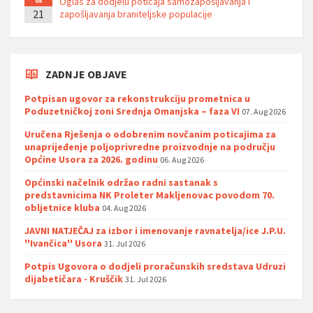
Oglas za dodjelu poticaja samozapošljavanja i
05
21
zapošljavanja braniteljske populacije
ZADNJE OBJAVE
Potpisan ugovor za rekonstrukciju prometnica u
Poduzetničkoj zoni Srednja Omanjska – faza VI
07. Aug 2026
Uručena Rješenja o odobrenim novčanim poticajima za
unaprijeđenje poljoprivredne proizvodnje na području
Općine Usora za 2026. godinu
06. Aug 2026
Općinski načelnik održao radni sastanak s
predstavnicima NK Proleter Makljenovac povodom 70.
obljetnice kluba
04. Aug 2026
JAVNI NATJEČAJ za izbor i imenovanje ravnatelja/ice J.P.U.
''Ivančica'' Usora
31. Jul 2026
Potpis Ugovora o dodjeli proračunskih sredstava Udruzi
dijabetičara - Kruščik
31. Jul 2026