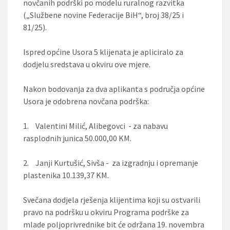
novčanih podrški po modelu ruralnog razvitka
(„Službene novine Federacije BiH“, broj 38/25 i
81/25).
Ispred općine Usora 5 klijenata je apliciralo za
dodjelu sredstava u okviru ove mjere.
Nakon bodovanja za dva aplikanta s područja općine
Usora je odobrena novčana podrška:
1.
Valentini Milić, Alibegovci - za nabavu
rasplodnih junica 50.000,00 KM.
2.
Janji Kurtušić, Sivša - za izgradnju i opremanje
plastenika 10.139,37 KM.
Svečana dodjela rješenja klijentima koji su ostvarili
pravo na podršku u okviru Programa podrške za
mlade poljoprivrednike bit će održana 19. novembra