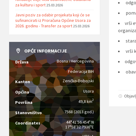
odgov
za kulturu i sport
25.03.2026
pomaž
Javni poziv za odabir projekata koji će se
sufinancirati iz Proračuna Općine Usora za
vrši 
2026. godinu - Transfer za sport
25.03.2026
organizac
stara
OPĆE INFORMACIJE
vrši 
Bosna i Hercegovina
odgov
Država
Federacija BiH
obavl
Zeničko-Dobojski
Kanton
Usora
Općina
Objavl
2
49,8 km
Površina
7568 (2013.god.)
Stanovništvo
44°41'56.454" N
Coordinates
17°58'32.7936"E