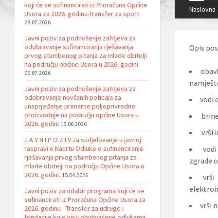
koji će se sufinancirati iz Proračuna Općine
Naslovna
Usora za 2026. godinu-Transfer za sport
28.07.2026
Javni poziv za podnošenje zahtjeva za
odobravanje sufinanciranja rješavanja
Opis pos
prvog stambenog pitanja za mlade obitelji
na području općine Usora u 2026. godini
obavl
06.07.2026
namješte
Javni poziv za podnošenje zahtjeva za
odobravanje novčanih poticaja za
vodi 
unaprjeđenje primarne poljoprivredne
proizvodnje na području općine Usora u
brine
2026. godini
15.06.2026
vrši 
J A V N I P O Z I V za sudjelovanje u javnoj
raspravi o Nacrtu Odluke o sufinanciranje
vodi 
rješavanja prvog stambenog pitanja za
zgrade o
mlade obitelji na području Općine Usora u
2026. godini.
15.04.2026
vrši
elektroi
Javni poziv za odabir programa koji će se
sufinancirati iz Proračuna Općine Usora za
vrši 
2026. godinu - Transfer za udruge i
fondacije koje nisu obuhvaćene odlukama