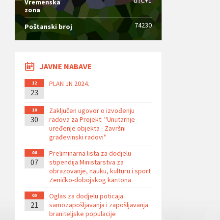
UTC+1
Vremenska
zona
74230
Poštanski broj
JAVNE NABAVE
PLAN JN 2024.
12
23
Zaključen ugovor o izvođenju
10
30
radova za Projekt: ''Unutarnje
uređenje objekta - Završni
građevinski radovi''
Preliminarna lista za dodjelu
06
07
stipendija Ministarstva za
obrazovanje, nauku, kulturu i sport
Zeničko-dobojskog kantona
Oglas za dodjelu poticaja
05
21
samozapošljavanja i zapošljavanja
braniteljske populacije