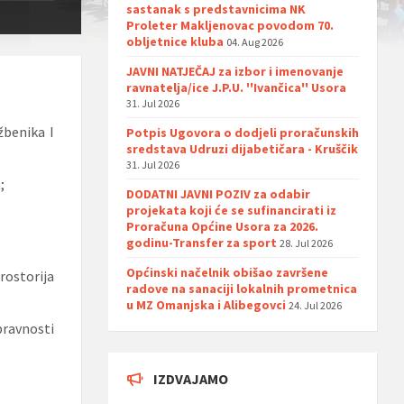
sastanak s predstavnicima NK
Proleter Makljenovac povodom 70.
obljetnice kluba
04. Aug 2026
JAVNI NATJEČAJ za izbor i imenovanje
ravnatelja/ice J.P.U. ''Ivančica'' Usora
31. Jul 2026
žbenika I
Potpis Ugovora o dodjeli proračunskih
sredstava Udruzi dijabetičara - Kruščik
31. Jul 2026
;
DODATNI JAVNI POZIV za odabir
projekata koji će se sufinancirati iz
Proračuna Općine Usora za 2026.
godinu-Transfer za sport
28. Jul 2026
Općinski načelnik obišao završene
rostorija
radove na sanaciji lokalnih prometnica
u MZ Omanjska i Alibegovci
24. Jul 2026
pravnosti
IZDVAJAMO