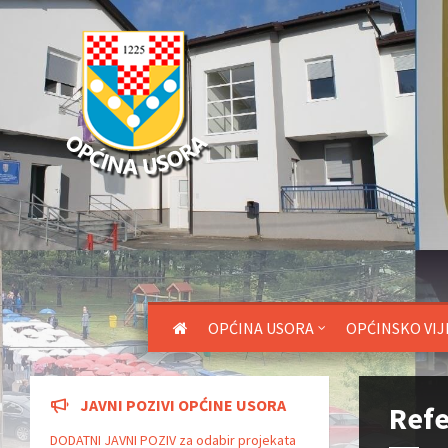
OPĆINA USORA
OPĆINSKO VIJ
JAVNI POZIVI OPĆINE USORA
Refe
DODATNI JAVNI POZIV za odabir projekata