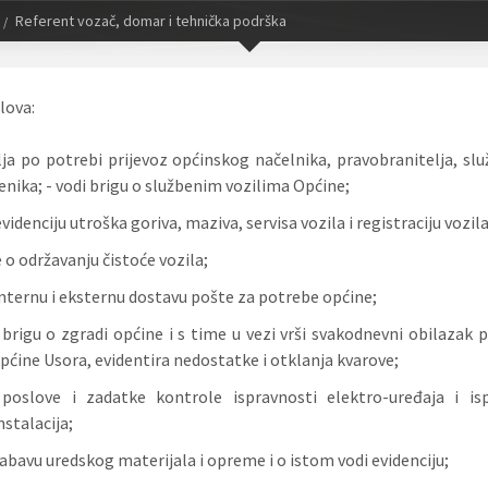
Referent vozač, domar i tehnička podrška
lova:
ja po potrebi prijevoz općinskog načelnika, pravobranitelja, slu
nika; - vodi brigu o službenim vozilima Općine;
evidenciju utroška goriva, maziva, servisa vozila i registraciju vozila
 o održavanju čistoće vozila;
internu i eksternu dostavu pošte za potrebe općine;
brigu o zgradi općine i s time u vezi vrši svakodnevni obilazak p
pćine Usora, evidentira nedostatke i otklanja kvarove;
 poslove i zadatke kontrole ispravnosti elektro-uređaja i is
nstalacija;
nabavu uredskog materijala i opreme i o istom vodi evidenciju;