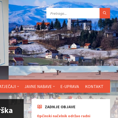
ATJEČAJI
JAVNE NABAVE
E-UPRAVA
KONTAKT
ZADNJE OBJAVE
rška
Općinski načelnik održao radni