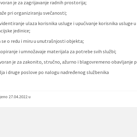
oran je za zagrijavanje radnih prostorija;
e pri organiziranju svečanosti;
evidentiranje ulaza korisnika usluge i upućivanje korisnika usluge u
ijske jedinice;
 se o redu i miru u unutrašnjosti objekta;
kopiranje i umnožavaje materijala za potrebe svih službi;
oran je za zakonito, stručno, ažurno i blagovremeno obavljanje p
ja i druge poslove po nalogu nadređenog službenika
jeno 27.04.2022 u