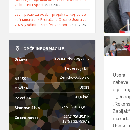
za kulturu i sport
25.03.2026
Javni poziv za odabir projekata koji će se
sufinancirati iz Proračuna Općine Usora za
2026. godinu - Transfer za sport
25.03.2026
OPĆE INFORMACIJE
Bosna i Hercegovina
Država
Federacija BiH
Usora, 
Zeničko-Dobojski
Kanton
nabave 
Usora
Općina
dipl. i
2
49,8 km
„Dobojp
Površina
„Rekonst
7568 (2013.god.)
Stanovništvo
Žabljak
44°41'56.454" N
Coordinates
makadam
17°58'32.7936"E
Usora 