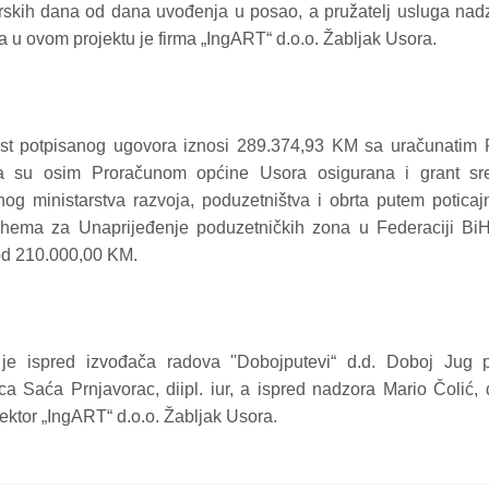
rskih dana od dana uvođenja u posao, a pružatelj usluga nad
 u ovom projektu je firma „IngART“ d.o.o. Žabljak Usora.
ost potpisanog ugovora iznosi 289.374,93 KM sa uračunatim
a su osim Proračunom općine Usora osigurana i grant sr
nog ministarstva razvoja, poduzetništva i obrta putem poticaj
shema za Unaprijeđenje poduzetničkih zona u Federaciji BiH“
od 210.000,00 KM.
je ispred izvođača radova ''Dobojputevi“ d.d. Doboj Jug p
ica Saća Prnjavorac, diipl. iur, a ispred nadzora Mario Čolić, d
rektor „IngART“ d.o.o. Žabljak Usora.