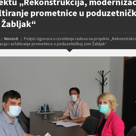
ektu „Rekonstrukcija, modernizaci
ltiranje prometnice u poduzetničk
 Žabljak“
Novosti
Potpis Ugovora o izvođenju radova na projektu „Rekonstrukci
cija i asfaltiranje prometnice u poduzetničkoj zoni Žabljak“