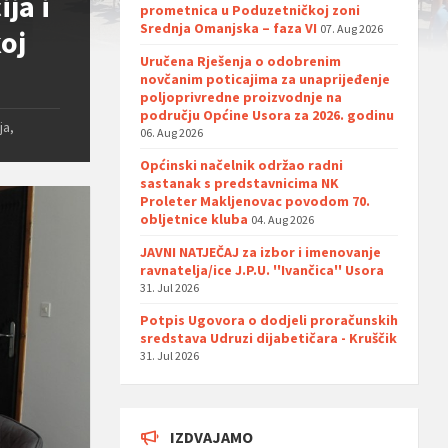
ja i
prometnica u Poduzetničkoj zoni
Srednja Omanjska – faza VI
07. Aug 2026
oj
Uručena Rješenja o odobrenim
novčanim poticajima za unaprijeđenje
poljoprivredne proizvodnje na
području Općine Usora za 2026. godinu
ja,
06. Aug 2026
Općinski načelnik održao radni
sastanak s predstavnicima NK
Proleter Makljenovac povodom 70.
obljetnice kluba
04. Aug 2026
JAVNI NATJEČAJ za izbor i imenovanje
ravnatelja/ice J.P.U. ''Ivančica'' Usora
31. Jul 2026
Potpis Ugovora o dodjeli proračunskih
sredstava Udruzi dijabetičara - Kruščik
31. Jul 2026
IZDVAJAMO