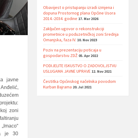
Obavijest o pristupanju izradi izmjena i
dopuna Prostornog plana Općine Usora
2014.-2034. godine
17. Mar 2026
Zaključen ugovor o rekonstrukciji
prometnice u poduzetničkoj zoni Srednja
Omanjska, faza IV.
10. Nov 2023
Poziv na prezentaciju poticaja u
gospodarstvu ZDŽ
05. Apr 2022
PODIJELITE ISKUSTVO O ZADOVOLJSTVU
USLUGAMA JAVNE UPRAVE
12. Nov 2021
ka javne
Čestitka Općinskog načelnika povodom
Kurban Bajrama
20. Jul 2021
Anđelić,
oduzećem
rojektu:
čkoj zoni
ltiranju
 „Imaco“
a je 30