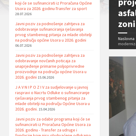
proj
koji će se sufinancirati iz Proračuna Općine
Usora za 2026. godinu-Transfer za sport
asfa
28.07.2026
zoni
Javni poziv za podnošenje zahtjeva za
odobravanje sufinanciranja rješavanja
prvog stambenog pitanja za mlade obitelji
Naslovna
na području općine Usora u 2026. godini
moderniza
06.07.2026
Javni poziv za podnošenje zahtjeva za
odobravanje novčanih poticaja za
unaprjeđenje primarne poljoprivredne
proizvodnje na području općine Usora u
2026. godini
15.06.2026
J A V N I P O Z I V za sudjelovanje u javnoj
raspravi o Nacrtu Odluke o sufinanciranje
rješavanja prvog stambenog pitanja za
mlade obitelji na području Općine Usora u
2026. godini.
15.04.2026
Javni poziv za odabir programa koji će se
sufinancirati iz Proračuna Općine Usora za
2026. godinu - Transfer za udruge i
fondacije koje nisu obuhvaćene odlukama