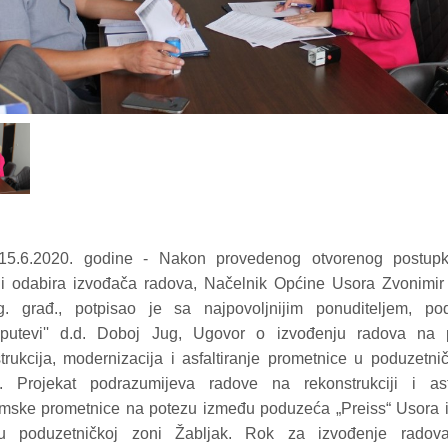
15.6.2020. godine - Nakon provedenog otvorenog postup
i odabira izvođača radova, Načelnik Općine Usora Zvonimir 
ng. građ., potpisao je sa najpovoljnijim ponuditeljem, p
utevi'' d.d. Doboj Jug, Ugovor o izvođenju radova na p
rukcija, modernizacija i asfaltiranje prometnice u poduzetni
“. Projekat podrazumijeva radove na rekonstrukciji i asfa
ske prometnice na potezu između poduzeća „Preiss“ Usora i
u poduzetničkoj zoni Žabljak. Rok za izvođenje radov