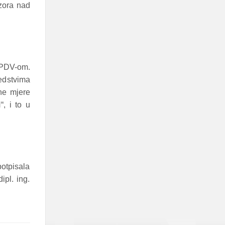
zora nad
 PDV-om.
edstvima
ne mjere
, i to u
otpisala
ipl. ing.