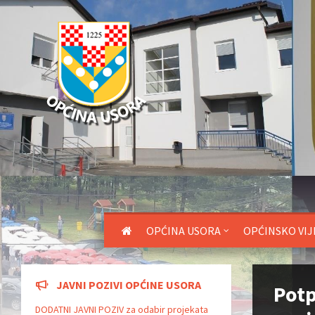
OPĆINA USORA
OPĆINSKO VIJ
JAVNI POZIVI OPĆINE USORA
Potp
DODATNI JAVNI POZIV za odabir projekata