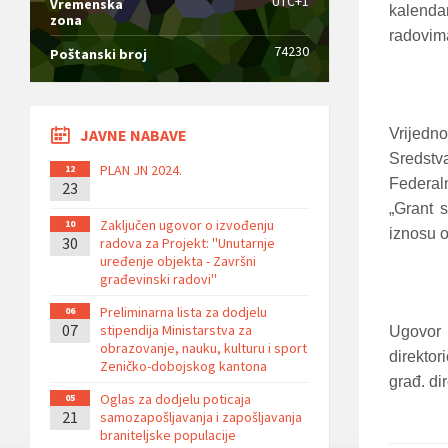
UTC+1
Vremenska
kalenda
zona
radovima
74230
Poštanski broj
JAVNE NABAVE
Vrijedn
Sredstv
PLAN JN 2024.
12
Federal
23
„Grant 
Zaključen ugovor o izvođenju
10
iznosu 
30
radova za Projekt: ''Unutarnje
uređenje objekta - Završni
građevinski radovi''
Preliminarna lista za dodjelu
06
07
stipendija Ministarstva za
Ugovor 
obrazovanje, nauku, kulturu i sport
direktor
Zeničko-dobojskog kantona
građ. di
Oglas za dodjelu poticaja
05
21
samozapošljavanja i zapošljavanja
braniteljske populacije