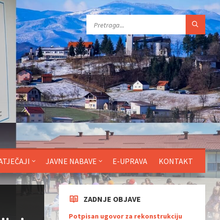
ATJEČAJI
JAVNE NABAVE
E-UPRAVA
KONTAKT
ZADNJE OBJAVE
Potpisan ugovor za rekonstrukciju