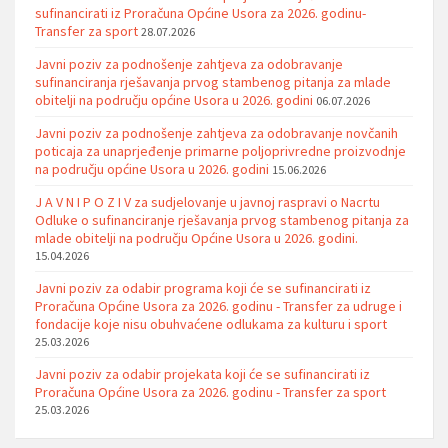
sufinancirati iz Proračuna Općine Usora za 2026. godinu-
Transfer za sport
28.07.2026
Javni poziv za podnošenje zahtjeva za odobravanje
sufinanciranja rješavanja prvog stambenog pitanja za mlade
obitelji na području općine Usora u 2026. godini
06.07.2026
Javni poziv za podnošenje zahtjeva za odobravanje novčanih
poticaja za unaprjeđenje primarne poljoprivredne proizvodnje
na području općine Usora u 2026. godini
15.06.2026
J A V N I P O Z I V za sudjelovanje u javnoj raspravi o Nacrtu
Odluke o sufinanciranje rješavanja prvog stambenog pitanja za
mlade obitelji na području Općine Usora u 2026. godini.
15.04.2026
Javni poziv za odabir programa koji će se sufinancirati iz
Proračuna Općine Usora za 2026. godinu - Transfer za udruge i
fondacije koje nisu obuhvaćene odlukama za kulturu i sport
25.03.2026
Javni poziv za odabir projekata koji će se sufinancirati iz
Proračuna Općine Usora za 2026. godinu - Transfer za sport
25.03.2026