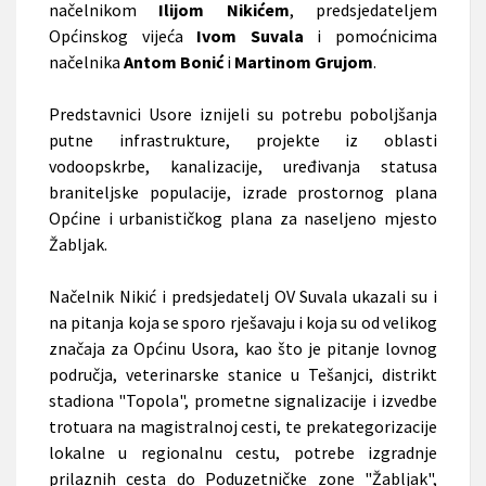
načelnikom
Ilijom Nikićem
, predsjedateljem
Općinskog vijeća
Ivom Suvala
i pomoćnicima
načelnika
Antom Bonić
i
Martinom Grujom
.
Predstavnici Usore iznijeli su potrebu poboljšanja
putne infrastrukture, projekte iz oblasti
vodoopskrbe, kanalizacije, uređivanja statusa
braniteljske populacije, izrade prostornog plana
Općine i urbanističkog plana za naseljeno mjesto
Žabljak.
Načelnik Nikić i predsjedatelj OV Suvala ukazali su i
na pitanja koja se sporo rješavaju i koja su od velikog
značaja za Općinu Usora, kao što je pitanje lovnog
područja, veterinarske stanice u Tešanjci, distrikt
stadiona "Topola", prometne signalizacije i izvedbe
trotuara na magistralnoj cesti, te prekategorizacije
lokalne u regionalnu cestu, potrebe izgradnje
prilaznih cesta do Poduzetničke zone "Žabljak",