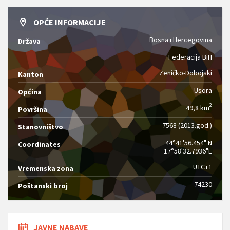
OPĆE INFORMACIJE
Bosna i Hercegovina
Država
Federacija BiH
Zeničko-Dobojski
Kanton
Usora
Općina
2
49,8 km
Površina
7568 (2013.god.)
Stanovništvo
44°41'56.454" N
Coordinates
17°58'32.7936"E
UTC+1
Vremenska zona
74230
Poštanski broj
JAVNE NABAVE