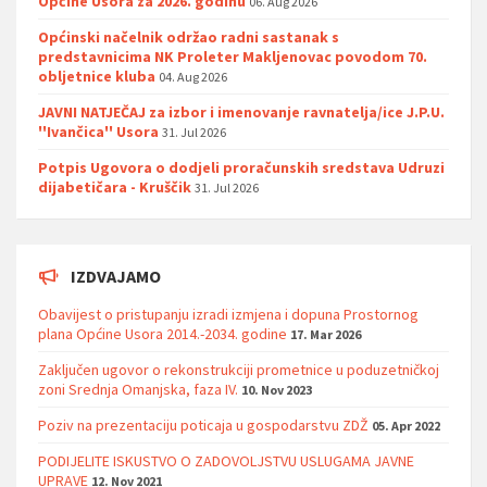
Općine Usora za 2026. godinu
06. Aug 2026
Općinski načelnik održao radni sastanak s
predstavnicima NK Proleter Makljenovac povodom 70.
obljetnice kluba
04. Aug 2026
JAVNI NATJEČAJ za izbor i imenovanje ravnatelja/ice J.P.U.
''Ivančica'' Usora
31. Jul 2026
Potpis Ugovora o dodjeli proračunskih sredstava Udruzi
dijabetičara - Kruščik
31. Jul 2026
IZDVAJAMO
Obavijest o pristupanju izradi izmjena i dopuna Prostornog
plana Općine Usora 2014.-2034. godine
17. Mar 2026
Zaključen ugovor o rekonstrukciji prometnice u poduzetničkoj
zoni Srednja Omanjska, faza IV.
10. Nov 2023
Poziv na prezentaciju poticaja u gospodarstvu ZDŽ
05. Apr 2022
PODIJELITE ISKUSTVO O ZADOVOLJSTVU USLUGAMA JAVNE
UPRAVE
12. Nov 2021