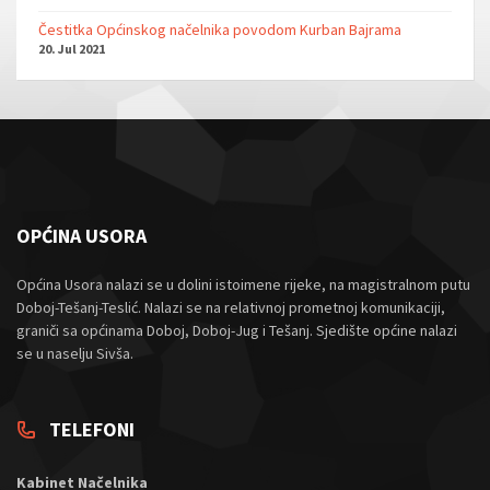
Čestitka Općinskog načelnika povodom Kurban Bajrama
20. Jul 2021
OPĆINA USORA
Općina Usora nalazi se u dolini istoimene rijeke, na magistralnom putu
Doboj-Tešanj-Teslić. Nalazi se na relativnoj prometnoj komunikaciji,
graniči sa općinama Doboj, Doboj-Jug i Tešanj. Sjedište općine nalazi
se u naselju Sivša.
TELEFONI
Kabinet Načelnika