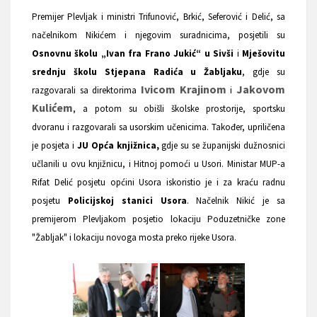
Premijer Plevljak i ministri Trifunović, Brkić, Seferović i Delić, sa
načelnikom Nikićem i njegovim suradnicima, posjetili su
Osnovnu školu „Ivan fra Frano Jukić“ u Sivši
i
Mješovitu
srednju školu Stjepana Radića u Žabljaku
, gdje su
Ivicom Krajinom
Jakovom
razgovarali sa direktorima
i
Kulićem
, a potom su obišli školske prostorije, sportsku
dvoranu i razgovarali sa usorskim učenicima. Također, upriličena
je posjeta i
JU Opća knjižnica,
gdje su se županijski dužnosnici
učlanili u ovu knjižnicu, i Hitnoj pomoći u Usori. Ministar MUP-a
Rifat Delić posjetu općini Usora iskoristio je i za kraću radnu
posjetu
Policijskoj stanici Usora
. Načelnik Nikić je sa
premijerom Plevljakom posjetio lokaciju Poduzetničke zone
"Žabljak" i lokaciju novoga mosta preko rijeke Usora.