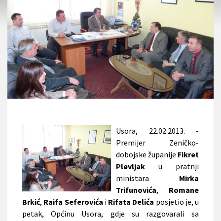
Usora, 22.02.2013. -
Premijer Zeničko-
dobojske županije
Fikret
Plevljak
u pratnji
ministara
Mirka
Trifunovića
,
Romane
Brkić
,
Raifa Seferovića
i
Rifata Delića
posjetio je, u
petak, Općinu Usora, gdje su razgovarali sa