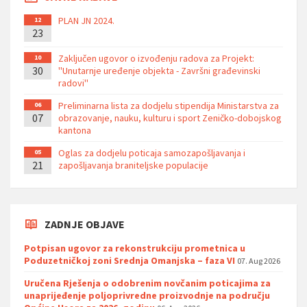
PLAN JN 2024.
12
23
Zaključen ugovor o izvođenju radova za Projekt:
10
30
''Unutarnje uređenje objekta - Završni građevinski
radovi''
Preliminarna lista za dodjelu stipendija Ministarstva za
06
07
obrazovanje, nauku, kulturu i sport Zeničko-dobojskog
kantona
Oglas za dodjelu poticaja samozapošljavanja i
05
21
zapošljavanja braniteljske populacije
ZADNJE OBJAVE
Potpisan ugovor za rekonstrukciju prometnica u
Poduzetničkoj zoni Srednja Omanjska – faza VI
07. Aug 2026
Uručena Rješenja o odobrenim novčanim poticajima za
unaprijeđenje poljoprivredne proizvodnje na području