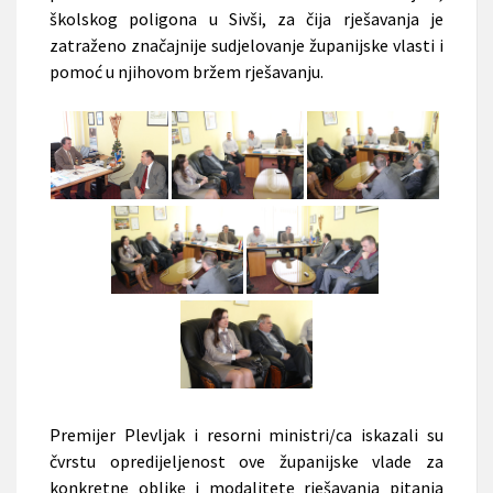
školskog poligona u Sivši, za čija rješavanja je
zatraženo značajnije sudjelovanje županijske vlasti i
pomoć u njihovom bržem rješavanju.
Premijer Plevljak i resorni ministri/ca iskazali su
čvrstu opredijeljenost ove županijske vlade za
konkretne oblike i modalitete rješavanja pitanja