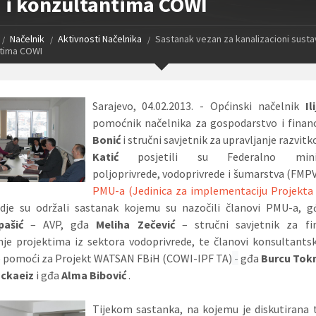
i konzultantima COWI
Načelnik
Aktivnosti Načelnika
Sastanak vezan za kanalizacioni susta
tima COWI
Sarajevo, 04.02.2013. - Općinski načelnik
Il
pomoćnik načelnika za gospodarstvo i finan
Bonić
i stručni savjetnik za upravljanje razvi
Katić
posjetili su Federalno minis
poljoprivrede, vodoprivrede i šumarstva (FMPV
PMU-a (Jedinica za implementaciju Projekt
gdje su održali sastanak kojemu su nazočili članovi PMU-a, 
pašić
– AVP, gđa
Meliha Zečević
– stručni savjetnik za fin
nje projektima iz sektora vodoprivrede, te članovi konsultant
e pomoći za Projekt WATSAN FBiH (COWI-IPF TA)
-
gđa
Burcu To
ckaeiz
i gđa
Alma Bibović
.
Tijekom sastanka, na kojemu je diskutirana