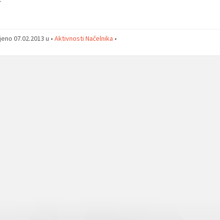
jeno 07.02.2013 u •
Aktivnosti Načelnika
•