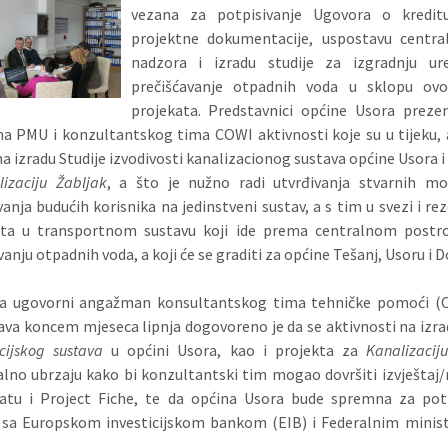
vezana za potpisivanje Ugovora o kreditu
projektne dokumentacije, uspostavu central
nadzora i izradu studije za izgradnju ur
prečišćavanje otpadnih voda u sklopu ov
projekata. Predstavnici općine Usora prezen
a PMU i konzultantskog tima COWI aktivnosti koje su u tijeku, 
a izradu Studije izvodivosti kanalizacionog sustava općine Usora i
lizaciju Žabljak
, a što je nužno radi utvrđivanja stvarnih mo
vanja budućih korisnika na jedinstveni sustav, a s tim u svezi i re
eta u transportnom sustavu koji ide prema centralnom postro
anju otpadnih voda, a koji će se graditi za općine Tešanj, Usoru i D
da ugovorni angažman konsultantskog tima tehničke pomoći
(
ava koncem mjeseca lipnja dogovoreno je da se aktivnosti na izra
cijskog sustava
u općini Usora, kao i projekta za
Kanalizacij
no ubrzaju kako bi konzultantski tim mogao dovršiti izvještaj/
atu i Project Fiche, te da općina Usora bude spremna za potp
 sa Europskom investicijskom bankom (EIB) i Federalnim minis
.