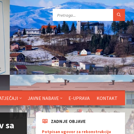
ATJEČAJI
JAVNE NABAVE
E-UPRAVA
KONTAKT
ZADNJE OBJAVE
v sa
Potpisan ugovor za rekonstrukciju