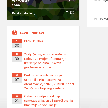
UTC+1
Vremenska
zona
74230
Poštanski broj
Objavl
JAVNE NABAVE
PLAN JN 2024.
12
23
Zaključen ugovor o izvođenju
10
30
radova za Projekt: ''Unutarnje
uređenje objekta - Završni
građevinski radovi''
Preliminarna lista za dodjelu
06
07
stipendija Ministarstva za
obrazovanje, nauku, kulturu i sport
Zeničko-dobojskog kantona
Oglas za dodjelu poticaja
05
21
samozapošljavanja i zapošljavanja
braniteljske populacije