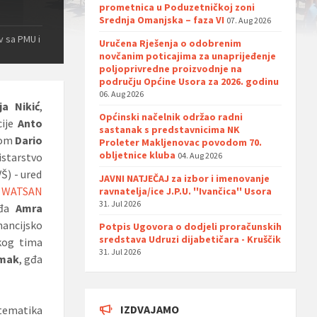
prometnica u Poduzetničkoj zoni
Srednja Omanjska – faza VI
07. Aug 2026
v sa PMU i
Uručena Rješenja o odobrenim
novčanim poticajima za unaprijeđenje
poljoprivredne proizvodnje na
području Općine Usora za 2026. godinu
06. Aug 2026
ija Nikić
,
Općinski načelnik održao radni
cije
Anto
sastanak s predstavnicima NK
tkom
Dario
Proleter Makljenovac povodom 70.
obljetnice kluba
tarstvo
04. Aug 2026
Š) - ured
JAVNI NATJEČAJ za izbor i imenovanje
a WATSAN
ravnatelja/ice J.P.U. ''Ivančica'' Usora
31. Jul 2026
gđa
Amra
ancijsko
Potpis Ugovora o dodjeli proračunskih
sredstava Udruzi dijabetičara - Kruščik
skog tima
31. Jul 2026
kmak
, gđa
IZDVAJAMO
 tematika