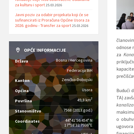
za kulturu i sport
25.03.2026
Javni poziv za odabir projekata koji će se
sufinancirati iz Proračuna Općine Usora za
2026. godinu - Transfer za sport
25.03.2026
članovim
odnose n
OPĆE INFORMACIJE
za
Kana
Bosna i Hercegovina
Država
priključi
kapacit
Federacija BiH
prečišćav
Zeničko-Dobojski
Kanton
Usora
Budući 
Općina
TA)
zavš
2
49,8 km
Površina
kanaliza
7568 (2013.god.)
Stanovništvo
maksimal
o obuhv
44°41'56.454" N
Coordinates
17°58'32.7936"E
ugovora
financija