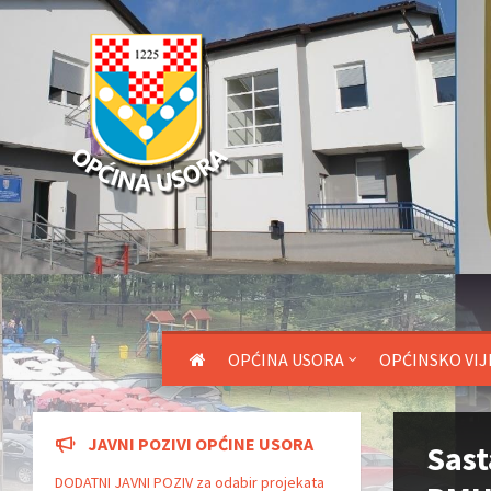
OPĆINA USORA
OPĆINSKO VIJ
JAVNI POZIVI OPĆINE USORA
Sast
DODATNI JAVNI POZIV za odabir projekata