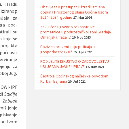
, izradu
Obavijest o pristupanju izradi izmjena i
iziranog
dopuna Prostornog plana Općine Usora
2014.-2034. godine
eđaja za
17. Mar 2026
oga pod-
Zaključen ugovor o rekonstrukciji
tirali su
prometnice u poduzetničkoj zoni Srednja
Omanjska, faza IV.
10. Nov 2023
a koje se
 projekta
Poziv na prezentaciju poticaja u
gospodarstvu ZDŽ
gućnosti
05. Apr 2022
zerviranje
PODIJELITE ISKUSTVO O ZADOVOLJSTVU
jenju za
USLUGAMA JAVNE UPRAVE
12. Nov 2021
oboj Jug.
Čestitka Općinskog načelnika povodom
Kurban Bajrama
20. Jul 2021
COWI-IPF
di
Studije
u Žabljak
mišljenje
isivanje
tarstvom