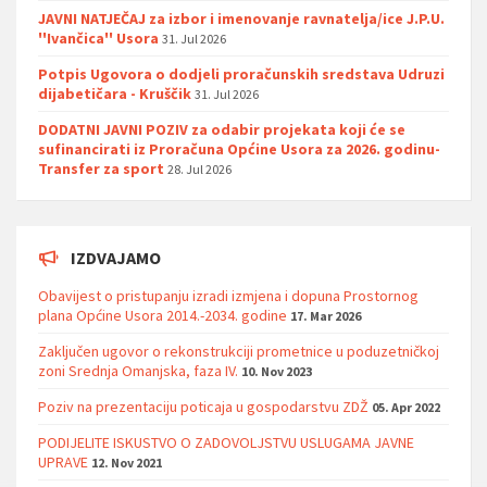
JAVNI NATJEČAJ za izbor i imenovanje ravnatelja/ice J.P.U.
''Ivančica'' Usora
31. Jul 2026
Potpis Ugovora o dodjeli proračunskih sredstava Udruzi
dijabetičara - Kruščik
31. Jul 2026
DODATNI JAVNI POZIV za odabir projekata koji će se
sufinancirati iz Proračuna Općine Usora za 2026. godinu-
Transfer za sport
28. Jul 2026
IZDVAJAMO
Obavijest o pristupanju izradi izmjena i dopuna Prostornog
plana Općine Usora 2014.-2034. godine
17. Mar 2026
Zaključen ugovor o rekonstrukciji prometnice u poduzetničkoj
zoni Srednja Omanjska, faza IV.
10. Nov 2023
Poziv na prezentaciju poticaja u gospodarstvu ZDŽ
05. Apr 2022
PODIJELITE ISKUSTVO O ZADOVOLJSTVU USLUGAMA JAVNE
UPRAVE
12. Nov 2021