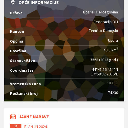
OPĆE INFORMACIJE
Bosna i Hercegovina
Država
Federacija BiH
Zeničko-Dobojski
Kanton
Usora
Općina
2
49,8 km
Površina
7568 (2013.god.)
Stanovništvo
44°41'56.454" N
Coordinates
17°58'32.7936"E
UTC+1
Vremenska zona
74230
Poštanski broj
JAVNE NABAVE
PLAN JN 2024.
12