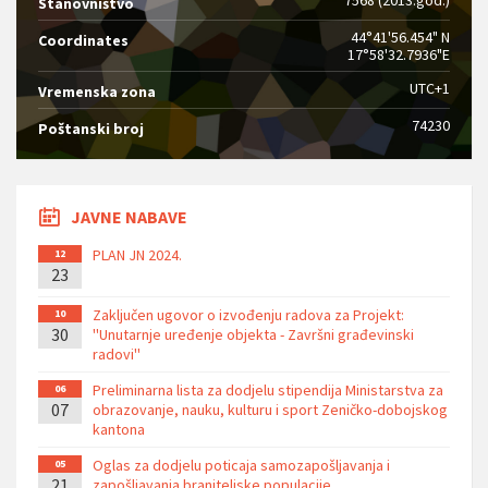
Stanovništvo
44°41'56.454" N
Coordinates
17°58'32.7936"E
UTC+1
Vremenska zona
74230
Poštanski broj
JAVNE NABAVE
PLAN JN 2024.
12
23
Zaključen ugovor o izvođenju radova za Projekt:
10
30
''Unutarnje uređenje objekta - Završni građevinski
radovi''
Preliminarna lista za dodjelu stipendija Ministarstva za
06
07
obrazovanje, nauku, kulturu i sport Zeničko-dobojskog
kantona
Oglas za dodjelu poticaja samozapošljavanja i
05
21
zapošljavanja braniteljske populacije