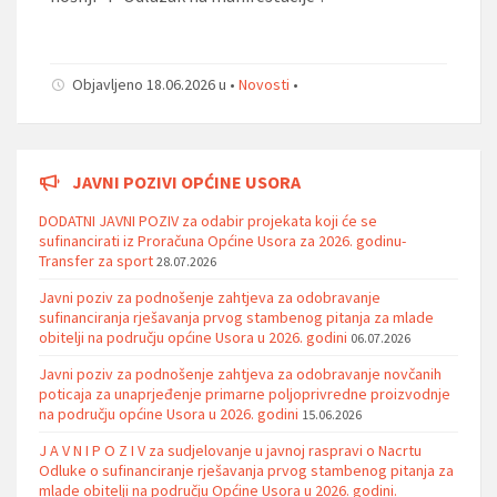
Objavljeno 18.06.2026 u •
Novosti
•
JAVNI POZIVI OPĆINE USORA
DODATNI JAVNI POZIV za odabir projekata koji će se
sufinancirati iz Proračuna Općine Usora za 2026. godinu-
Transfer za sport
28.07.2026
Javni poziv za podnošenje zahtjeva za odobravanje
sufinanciranja rješavanja prvog stambenog pitanja za mlade
obitelji na području općine Usora u 2026. godini
06.07.2026
Javni poziv za podnošenje zahtjeva za odobravanje novčanih
poticaja za unaprjeđenje primarne poljoprivredne proizvodnje
na području općine Usora u 2026. godini
15.06.2026
J A V N I P O Z I V za sudjelovanje u javnoj raspravi o Nacrtu
Odluke o sufinanciranje rješavanja prvog stambenog pitanja za
mlade obitelji na području Općine Usora u 2026. godini.