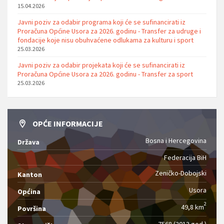
15.04.2026
Javni poziv za odabir programa koji će se sufinancirati iz
Proračuna Općine Usora za 2026. godinu - Transfer za udruge i
fondacije koje nisu obuhvaćene odlukama za kulturu i sport
25.03.2026
Javni poziv za odabir projekata koji će se sufinancirati iz
Proračuna Općine Usora za 2026. godinu - Transfer za sport
25.03.2026
OPĆE INFORMACIJE
Bosna i Hercegovina
Država
Federacija BiH
Zeničko-Dobojski
Kanton
Usora
Općina
2
49,8 km
Površina
7568 (2013.god.)