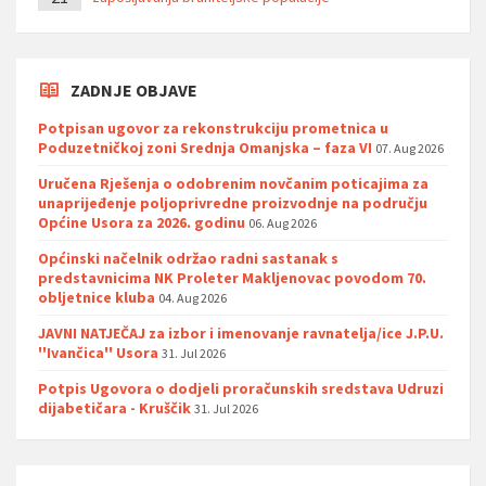
ZADNJE OBJAVE
Potpisan ugovor za rekonstrukciju prometnica u
Poduzetničkoj zoni Srednja Omanjska – faza VI
07. Aug 2026
Uručena Rješenja o odobrenim novčanim poticajima za
unaprijeđenje poljoprivredne proizvodnje na području
Općine Usora za 2026. godinu
06. Aug 2026
Općinski načelnik održao radni sastanak s
predstavnicima NK Proleter Makljenovac povodom 70.
obljetnice kluba
04. Aug 2026
JAVNI NATJEČAJ za izbor i imenovanje ravnatelja/ice J.P.U.
''Ivančica'' Usora
31. Jul 2026
Potpis Ugovora o dodjeli proračunskih sredstava Udruzi
dijabetičara - Kruščik
31. Jul 2026