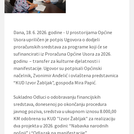
Dana, 18. 6. 2026. godine - U prostorijama Općine
Usora upriličen je potpis Ugovora o dodjeli
proračunskih sredstava za programe koji će se
sufinancirati iz Proračuna Općine Usora za 2026.
godinu – transfer za kulturne djelatnosti i
manifestacije. Ugovor su potpisali Općinski
načelnik, Zvonimir Anđelić i ovlaštena predstavnica
“KUD Izvor Žabljak", gospođa Mira Papić.
Sukladno Odluci o odobravanju financijskih
sredstava, donesenoj po okončanju procedura
javnog poziva, sredstva u ukupnom iznosu 8.000,00
KM odobrena su KUD "Izvor Žabljak" za realizaciju
dva projekta u 2026. godini: “Nabavka narodnih
nošnji” i “Odlazak na manifestacije”.