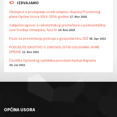
IZDVAJAMO
Obavijest o pristupanju izradi izmjena i dopuna Prostornog
plana Općine Usora 2014.-2034. godine
17. Mar 2026
Zaključen ugovor o rekonstrukciji prometnice u poduzetničkoj
zoni Srednja Omanjska, faza IV.
10. Nov 2023
Poziv na prezentaciju poticaja u gospodarstvu ZDŽ
05. Apr 2022
PODIJELITE ISKUSTVO O ZADOVOLJSTVU USLUGAMA JAVNE
UPRAVE
12. Nov 2021
Čestitka Općinskog načelnika povodom Kurban Bajrama
20. Jul 2021
OPĆINA USORA