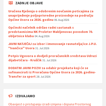
ZADNJE OBJAVE
Uručena Rješenja o odobrenim novčanim poticajima za
unaprijeđenje poljoprivredne proizvodnje na području
Općine Usora za 2026. godinu
06. Aug 2026
Općinski načelnik održao radni sastanak s
predstavnicima NK Proleter Makljenovac povodom 70.
obljetnice kluba
04. Aug 2026
JAVNI NATJEČAJ za izbor i imenovanje ravnatelja/ice J.P.U.
''Ivančica'' Usora
31. Jul 2026
Potpis Ugovora o dodjeli proračunskih sredstava Udruzi
dijabetičara - Kruščik
31. Jul 2026
DODATNI JAVNI POZIV za odabir projekata koji će se
sufinancirati iz Proračuna Općine Usora za 2026. godinu-
Transfer za sport
28. Jul 2026
IZDVAJAMO
Obavijest o pristupanju izradi izmjena i dopuna Prostornog