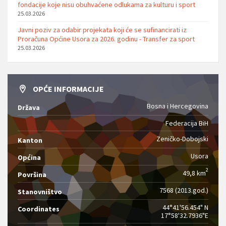
fondacije koje nisu obuhvaćene odlukama za kulturu i sport
25.03.2026
Javni poziv za odabir projekata koji će se sufinancirati iz
Proračuna Općine Usora za 2026. godinu - Transfer za sport
25.03.2026
OPĆE INFORMACIJE
Bosna i Hercegovina
Država
Federacija BiH
Zeničko-Dobojski
Kanton
Usora
Općina
2
49,8 km
Površina
7568 (2013.god.)
Stanovništvo
44°41'56.454" N
Coordinates
17°58'32.7936"E