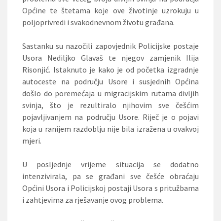
Općine te štetama koje ove životinje uzrokuju u
poljoprivredi i svakodnevnom životu građana.
Sastanku su nazočili zapovjednik Policijske postaje
Usora Nediljko Glavaš te njegov zamjenik Ilija
Risonjić. Istaknuto je kako je od početka izgradnje
autoceste na području Usore i susjednih Općina
došlo do poremećaja u migracijskim rutama divljih
svinja, što je rezultiralo njihovim sve češćim
pojavljivanjem na području Usore. Riječ je o pojavi
koja u ranijem razdoblju nije bila izražena u ovakvoj
mjeri.
U posljednje vrijeme situacija se dodatno
intenzivirala, pa se građani sve češće obraćaju
Općini Usora i Policijskoj postaji Usora s pritužbama
i zahtjevima za rješavanje ovog problema.