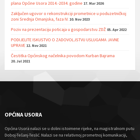
plana Općine Usora 2014.-2034. godine
17. Mar 2026
Zaključen ugovor o rekonstrukciji prometnice u poduzetničkoj
zoni Srednja Omanjska, faza IV.
10. Nov 2023
Poziv na prezentaciju poticaja u gospodarstvu ZDŽ
05. Apr 2022
PODIJELITE ISKUSTVO O ZADOVOLJSTVU USLUGAMA JAVNE
UPRAVE
12. Nov 2021
Čestitka Općinskog načelnika povodom Kurban Bajrama
20. Jul 2021
OPĆINA USORA
Općina Usora nalazi se u dolini istoimene rijeke, na magistralnom putu
Doboj-Tešanj-Teslić. Nalazi se na relativnoj prometnoj komunikaciji,