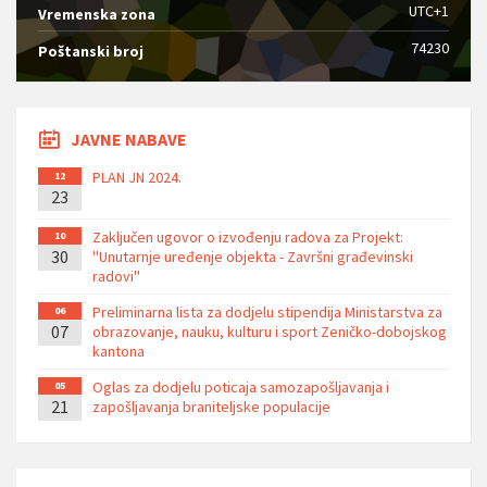
UTC+1
Vremenska zona
74230
Poštanski broj
JAVNE NABAVE
PLAN JN 2024.
12
23
Zaključen ugovor o izvođenju radova za Projekt:
10
30
''Unutarnje uređenje objekta - Završni građevinski
radovi''
Preliminarna lista za dodjelu stipendija Ministarstva za
06
07
obrazovanje, nauku, kulturu i sport Zeničko-dobojskog
kantona
Oglas za dodjelu poticaja samozapošljavanja i
05
21
zapošljavanja braniteljske populacije