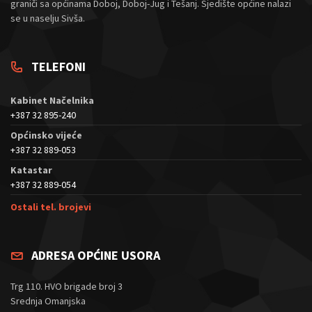
graniči sa općinama Doboj, Doboj-Jug i Tešanj. Sjedište općine nalazi
se u naselju Sivša.
TELEFONI
Kabinet Načelnika
+387 32 895-240
Općinsko vijeće
+387 32 889-053
Katastar
+387 32 889-054
Ostali tel. brojevi
ADRESA OPĆINE USORA
Trg 110. HVO brigade broj 3
Srednja Omanjska