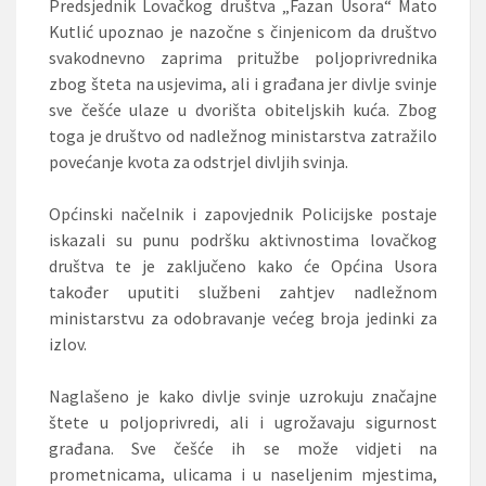
Predsjednik Lovačkog društva „Fazan Usora“ Mato
Kutlić upoznao je nazočne s činjenicom da društvo
svakodnevno zaprima pritužbe poljoprivrednika
zbog šteta na usjevima, ali i građana jer divlje svinje
sve češće ulaze u dvorišta obiteljskih kuća. Zbog
toga je društvo od nadležnog ministarstva zatražilo
povećanje kvota za odstrjel divljih svinja.
Općinski načelnik i zapovjednik Policijske postaje
iskazali su punu podršku aktivnostima lovačkog
društva te je zaključeno kako će Općina Usora
također uputiti službeni zahtjev nadležnom
ministarstvu za odobravanje većeg broja jedinki za
izlov.
Naglašeno je kako divlje svinje uzrokuju značajne
štete u poljoprivredi, ali i ugrožavaju sigurnost
građana. Sve češće ih se može vidjeti na
prometnicama, ulicama i u naseljenim mjestima,