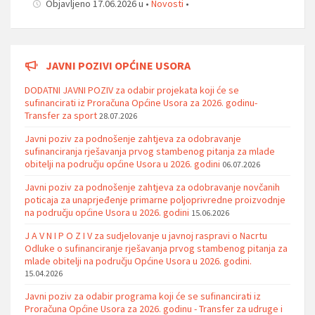
Objavljeno 17.06.2026 u •
Novosti
•
JAVNI POZIVI OPĆINE USORA
DODATNI JAVNI POZIV za odabir projekata koji će se
sufinancirati iz Proračuna Općine Usora za 2026. godinu-
Transfer za sport
28.07.2026
Javni poziv za podnošenje zahtjeva za odobravanje
sufinanciranja rješavanja prvog stambenog pitanja za mlade
obitelji na području općine Usora u 2026. godini
06.07.2026
Javni poziv za podnošenje zahtjeva za odobravanje novčanih
poticaja za unaprjeđenje primarne poljoprivredne proizvodnje
na području općine Usora u 2026. godini
15.06.2026
J A V N I P O Z I V za sudjelovanje u javnoj raspravi o Nacrtu
Odluke o sufinanciranje rješavanja prvog stambenog pitanja za
mlade obitelji na području Općine Usora u 2026. godini.
15.04.2026
Javni poziv za odabir programa koji će se sufinancirati iz
Proračuna Općine Usora za 2026. godinu - Transfer za udruge i