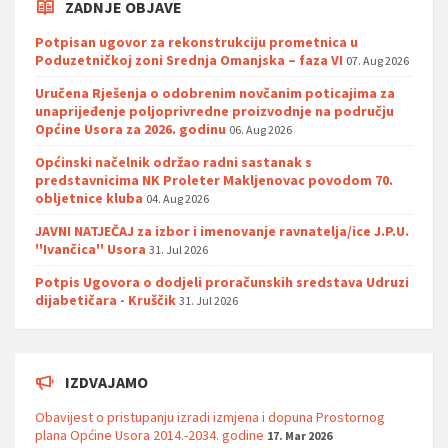
ZADNJE OBJAVE
Potpisan ugovor za rekonstrukciju prometnica u
Poduzetničkoj zoni Srednja Omanjska – faza VI
07. Aug 2026
Uručena Rješenja o odobrenim novčanim poticajima za
unaprijeđenje poljoprivredne proizvodnje na području
Općine Usora za 2026. godinu
06. Aug 2026
Općinski načelnik održao radni sastanak s
predstavnicima NK Proleter Makljenovac povodom 70.
obljetnice kluba
04. Aug 2026
JAVNI NATJEČAJ za izbor i imenovanje ravnatelja/ice J.P.U.
''Ivančica'' Usora
31. Jul 2026
Potpis Ugovora o dodjeli proračunskih sredstava Udruzi
dijabetičara - Kruščik
31. Jul 2026
IZDVAJAMO
Obavijest o pristupanju izradi izmjena i dopuna Prostornog
plana Općine Usora 2014.-2034. godine
17. Mar 2026