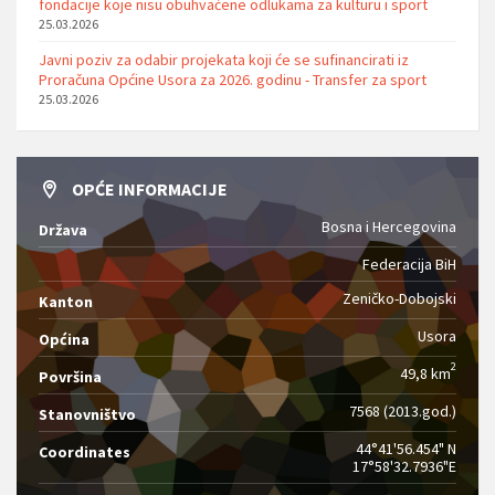
fondacije koje nisu obuhvaćene odlukama za kulturu i sport
25.03.2026
Javni poziv za odabir projekata koji će se sufinancirati iz
Proračuna Općine Usora za 2026. godinu - Transfer za sport
25.03.2026
OPĆE INFORMACIJE
Bosna i Hercegovina
Država
Federacija BiH
Zeničko-Dobojski
Kanton
Usora
Općina
2
49,8 km
Površina
7568 (2013.god.)
Stanovništvo
44°41'56.454" N
Coordinates
17°58'32.7936"E