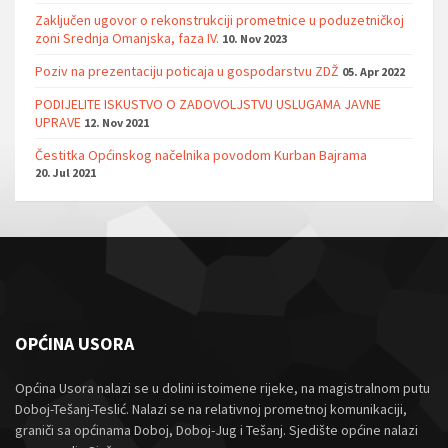
Zaključen ugovor o rekonstrukciji prometnice u poduzetničkoj
zoni Srednja Omanjska, faza IV.
10. Nov 2023
Poziv na prezentaciju poticaja u gospodarstvu ZDŽ
05. Apr 2022
PODIJELITE ISKUSTVO O ZADOVOLJSTVU USLUGAMA JAVNE
UPRAVE
12. Nov 2021
Čestitka Općinskog načelnika povodom Kurban Bajrama
20. Jul 2021
OPĆINA USORA
Općina Usora nalazi se u dolini istoimene rijeke, na magistralnom putu
Doboj-Tešanj-Teslić. Nalazi se na relativnoj prometnoj komunikaciji,
graniči sa općinama Doboj, Doboj-Jug i Tešanj. Sjedište općine nalazi