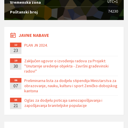
UTC+1
Vremenska zona
74230
Poštanski broj
JAVNE NABAVE
PLAN JN 2024.
12
23
Zaključen ugovor o izvođenju radova za Projekt:
10
30
''Unutarnje uređenje objekta - Završni građevinski
radovi''
Preliminarna lista za dodjelu stipendija Ministarstva za
06
07
obrazovanje, nauku, kulturu i sport Zeničko-dobojskog
kantona
Oglas za dodjelu poticaja samozapošljavanja i
05
21
zapošljavanja braniteljske populacije