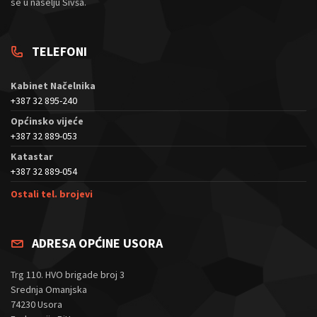
se u naselju Sivša.
TELEFONI
Kabinet Načelnika
+387 32 895-240
Općinsko vijeće
+387 32 889-053
Katastar
+387 32 889-054
Ostali tel. brojevi
ADRESA OPĆINE USORA
Trg 110. HVO brigade broj 3
Srednja Omanjska
74230 Usora