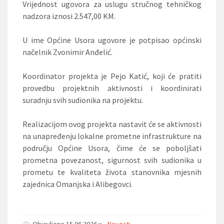
Vrijednost ugovora za uslugu stručnog tehničkog
nadzora iznosi 2.547,00 KM.
U ime Općine Usora ugovore je potpisao općinski
načelnik Zvonimir Anđelić.
Koordinator projekta je Pejo Katić, koji će pratiti
provedbu projektnih aktivnosti i koordinirati
suradnju svih sudionika na projektu.
Realizacijom ovog projekta nastavit će se aktivnosti
na unapređenju lokalne prometne infrastrukture na
području Općine Usora, čime će se poboljšati
prometna povezanost, sigurnost svih sudionika u
prometu te kvaliteta života stanovnika mjesnih
zajednica Omanjska i Alibegovci.
Objavljeno 15.06.2026 u •
Novosti
•