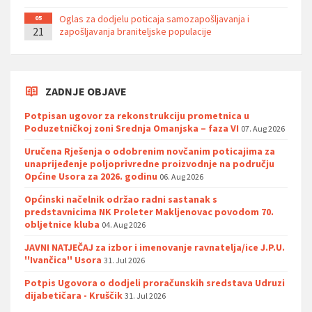
Oglas za dodjelu poticaja samozapošljavanja i
05
21
zapošljavanja braniteljske populacije
ZADNJE OBJAVE
Potpisan ugovor za rekonstrukciju prometnica u
Poduzetničkoj zoni Srednja Omanjska – faza VI
07. Aug 2026
Uručena Rješenja o odobrenim novčanim poticajima za
unaprijeđenje poljoprivredne proizvodnje na području
Općine Usora za 2026. godinu
06. Aug 2026
Općinski načelnik održao radni sastanak s
predstavnicima NK Proleter Makljenovac povodom 70.
obljetnice kluba
04. Aug 2026
JAVNI NATJEČAJ za izbor i imenovanje ravnatelja/ice J.P.U.
''Ivančica'' Usora
31. Jul 2026
Potpis Ugovora o dodjeli proračunskih sredstava Udruzi
dijabetičara - Kruščik
31. Jul 2026