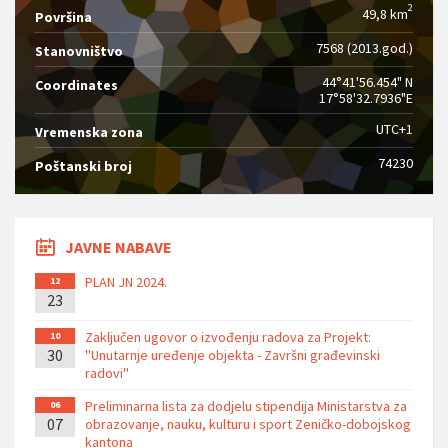
2
49,8 km
Površina
7568 (2013.god.)
Stanovništvo
44°41'56.454" N
Coordinates
17°58'32.7936"E
UTC+1
Vremenska zona
74230
Poštanski broj
JAVNE NABAVE
PLAN JN 2024.
12
23
Zaključen ugovor o izvođenju radova za Projekt:
10
30
''Unutarnje uređenje objekta - Završni građevinski
radovi''
Preliminarna lista za dodjelu stipendija Ministarstva za
06
07
obrazovanje, nauku, kulturu i sport Zeničko-dobojskog
kantona