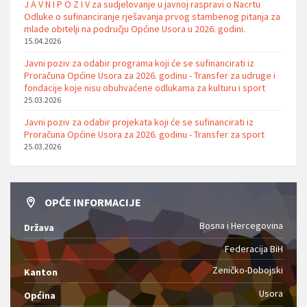
J A V N I P O Z I V za sudjelovanje u javnoj raspravi o Nacrtu
Odluke o sufinanciranje rješavanja prvog stambenog pitanja za
mlade obitelji na području Općine Usora u 2026. godini.
15.04.2026
Javni poziv za odabir programa koji će se sufinancirati iz
Proračuna Općine Usora za 2026. godinu - Transfer za udruge i
fondacije koje nisu obuhvaćene odlukama za kulturu i sport
25.03.2026
Javni poziv za odabir projekata koji će se sufinancirati iz
Proračuna Općine Usora za 2026. godinu - Transfer za sport
25.03.2026
OPĆE INFORMACIJE
Bosna i Hercegovina
Država
Federacija BiH
Zeničko-Dobojski
Kanton
Usora
Općina