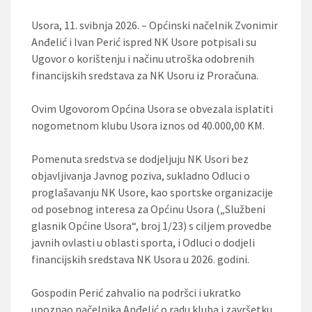
Usora, 11. svibnja 2026. – Općinski načelnik Zvonimir
Anđelić i Ivan Perić ispred NK Usore potpisali su
Ugovor o korištenju i načinu utroška odobrenih
financijskih sredstava za NK Usoru iz Proračuna.
Ovim Ugovorom Općina Usora se obvezala isplatiti
nogometnom klubu Usora iznos od 40.000,00 KM.
Pomenuta sredstva se dodjeljuju NK Usori bez
objavljivanja Javnog poziva, sukladno Odluci o
proglašavanju NK Usore, kao sportske organizacije
od posebnog interesa za Općinu Usora („Službeni
glasnik Općine Usora“, broj 1/23) s ciljem provedbe
javnih ovlasti u oblasti sporta, i Odluci o dodjeli
financijskih sredstava NK Usora u 2026. godini.
Gospodin Perić zahvalio na podršci i ukratko
upoznao načelnika Anđelić o radu kluba i završetku