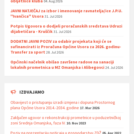
obljetnice kluba
04. Aug 2026
JAVNI NATJEČAJ za izbor i imenovanje ravnatelja/ice J.P.U.
''Ivančica'' Usora
31. Jul 2026
Potpis Ugovora o dodjeli proračunskih sredstava Udruzi
dijabetičara - Kruščik
31. Jul 2026
DODATNI JAVNI POZIV za odabir projekata koji će se
sufinancirati iz Proračuna Općine Usora za 2026. godinu-
Transfer za sport
28. Jul 2026
Općinski načelnik obišao završene radove na sanaciji
lokalnih prometnica u MZ Omanjska i Alibegovci
24. Jul 2026
IZDVAJAMO
Obavijest o pristupanju izradi izmjena i dopuna Prostornog
plana Općine Usora 2014.-2034. godine
17. Mar 2026
Zaključen ugovor o rekonstrukciji prometnice u poduzetničkoj
zoni Srednja Omanjska, faza IV.
10. Nov 2023
Poziv na prezentaciju poticaja u gospodarstvu ZDŽ
05. Apr 2022