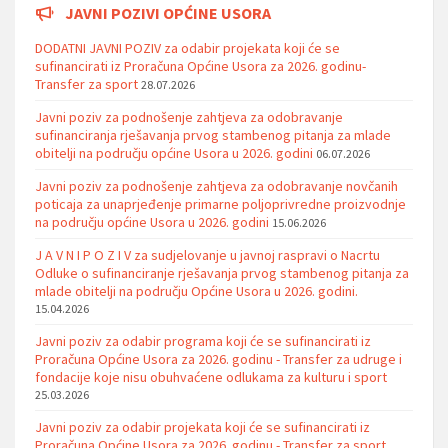
JAVNI POZIVI OPĆINE USORA
DODATNI JAVNI POZIV za odabir projekata koji će se
sufinancirati iz Proračuna Općine Usora za 2026. godinu-
Transfer za sport
28.07.2026
Javni poziv za podnošenje zahtjeva za odobravanje
sufinanciranja rješavanja prvog stambenog pitanja za mlade
obitelji na području općine Usora u 2026. godini
06.07.2026
Javni poziv za podnošenje zahtjeva za odobravanje novčanih
poticaja za unaprjeđenje primarne poljoprivredne proizvodnje
na području općine Usora u 2026. godini
15.06.2026
J A V N I P O Z I V za sudjelovanje u javnoj raspravi o Nacrtu
Odluke o sufinanciranje rješavanja prvog stambenog pitanja za
mlade obitelji na području Općine Usora u 2026. godini.
15.04.2026
Javni poziv za odabir programa koji će se sufinancirati iz
Proračuna Općine Usora za 2026. godinu - Transfer za udruge i
fondacije koje nisu obuhvaćene odlukama za kulturu i sport
25.03.2026
Javni poziv za odabir projekata koji će se sufinancirati iz
Proračuna Općine Usora za 2026. godinu - Transfer za sport