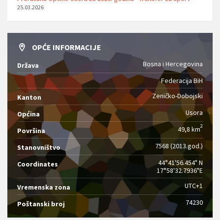
25.03.2026
OPĆE INFORMACIJE
Bosna i Hercegovina
Država
Federacija BiH
Zeničko-Dobojski
Kanton
Usora
Općina
2
49,8 km
Površina
7568 (2013.god.)
Stanovništvo
44°41'56.454" N
Coordinates
17°58'32.7936"E
UTC+1
Vremenska zona
74230
Poštanski broj