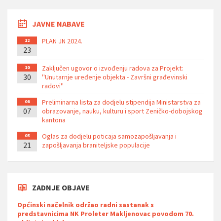
JAVNE NABAVE
PLAN JN 2024.
12
23
Zaključen ugovor o izvođenju radova za Projekt:
10
30
''Unutarnje uređenje objekta - Završni građevinski
radovi''
Preliminarna lista za dodjelu stipendija Ministarstva za
06
07
obrazovanje, nauku, kulturu i sport Zeničko-dobojskog
kantona
Oglas za dodjelu poticaja samozapošljavanja i
05
21
zapošljavanja braniteljske populacije
ZADNJE OBJAVE
Općinski načelnik održao radni sastanak s
predstavnicima NK Proleter Makljenovac povodom 70.