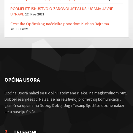
PODIJELITE ISKUSTVO O ZADOVOLJSTVU USLUGAMA JAVNE
UPRAVE
12. Nov 2021
Čestitka Općinskog načelnika povodom Kurban Bajrama
20. Jul 2021
OPĆINA USORA
Općina Usora nalazi se u dolini istoimene rijeke, na magistralnom putu
Doboj-Tešanj-Teslić. Nalazi se na relativnoj prometnoj komunikaciji,
graniči sa općinama Doboj, Doboj-Jug i Tešanj. Sjedište općine nalazi
se u naselju Sivša.
TELEFONI