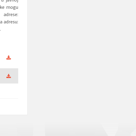
luke mogu
adrese:
a adresu:
.