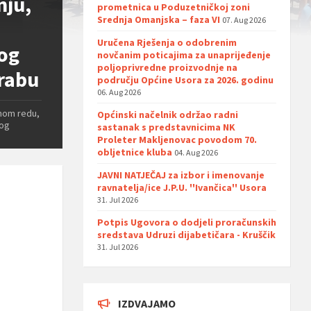
nju,
prometnica u Poduzetničkoj zoni
Srednja Omanjska – faza VI
07. Aug 2026
Uručena Rješenja o odobrenim
og
novčanim poticajima za unaprijeđenje
poljoprivredne proizvodnje na
orabu
području Općine Usora za 2026. godinu
06. Aug 2026
ćnom redu,
Općinski načelnik održao radni
nog
sastanak s predstavnicima NK
Proleter Makljenovac povodom 70.
obljetnice kluba
04. Aug 2026
JAVNI NATJEČAJ za izbor i imenovanje
ravnatelja/ice J.P.U. ''Ivančica'' Usora
31. Jul 2026
Potpis Ugovora o dodjeli proračunskih
sredstava Udruzi dijabetičara - Kruščik
31. Jul 2026
IZDVAJAMO