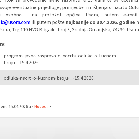
 svoje eventualne prijedloge, primjedbe i mišljenja o nacrtu Od
iti osobno na protokol općine Usora, putem e-mail 
atic@usora.com
ili putem pošte
najkasnije do 30.4.2026. godine
n
sora, Trg 110 HVO Brigade, broj 3, Srednja Omanjska, 74230 Usora
te:
program-javna-rasprava-o-nacrtu-odluke-o-kucnom-
broju...-15.4.2026.
odluka-nacrt-o-kucnom-broju-...-15.4.2026.
jeno 15.04.2026 u •
Novosti
•