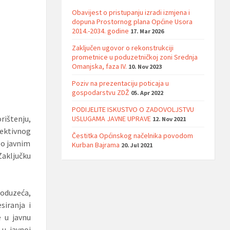
Obavijest o pristupanju izradi izmjena i
dopuna Prostornog plana Općine Usora
2014.-2034. godine
17. Mar 2026
Zaključen ugovor o rekonstrukciji
prometnice u poduzetničkoj zoni Srednja
Omanjska, faza IV.
10. Nov 2023
Poziv na prezentaciju poticaja u
gospodarstvu ZDŽ
05. Apr 2022
PODIJELITE ISKUSTVO O ZADOVOLJSTVU
rištenju,
USLUGAMA JAVNE UPRAVE
12. Nov 2021
ektivnog
Čestitka Općinskog načelnika povodom
 o javnim
Kurban Bajrama
20. Jul 2021
Zaključku
poduzeća,
siranja i
e u javnu
 u javnoj