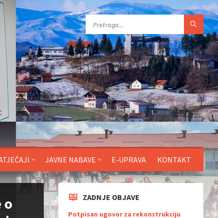
ATJEČAJI
JAVNE NABAVE
E-UPRAVA
KONTAKT
ZADNJE OBJAVE
 o
Potpisan ugovor za rekonstrukciju