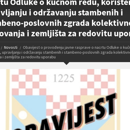
tu Odluke o kućnom redu, korište
vljanju i održavanju stambenih i
beno-poslovnih zgrada kolektivn
ovanja i zemljišta za redovitu up
Novosti
Obavijest o provođenju javne rasprave o nacrtu Odluke o ku
u, upravljanju i održavanju stambenih i stambeno-poslovnih zgrada kolektiv
a i zemljišta za redovitu uporabu