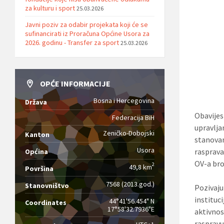
za kulturu i sport
25.03.2026
Javni poziv za odabir projekata koji će se
sufinancirati iz Proračuna Općine Usora za
2026. godinu - Transfer za sport
25.03.2026
OPĆE INFORMACIJE
Bosna i Hercegovina
Država
Obavijes
Federacija BiH
upravlj
Zeničko-Dobojski
Kanton
stanovan
Usora
rasprava
Općina
OV-a bro
2
49,8 km
Površina
7568 (2013.god.)
Stanovništvo
Pozivaju
instituc
44°41'56.454" N
Coordinates
17°58'32.7936"E
aktivnos
raspravu