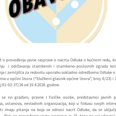
t o provođenju javne rasprave o nacrtu Odluke o kućnom redu, ko
anju i održavanju stambenih i stambeno-poslovnih zgrada kol
ja i zemljišta za redovitu uporabu sukladno odredbama Odluke o
ma u općini Usora (“Službeni glasnik općine Usora”, broj: 6/23) i 
j 01-02-37/26 od 10.4.2026. godine.
 se svi građani, pravne i fizičke osobe, predstavnici javnih 
ija, ustanova, nevladinih organizacija, koji u fokusu svojih intere
ti imaju pitanja na koja se odnosi nacrt Odluke, da se uključ
. Rok za provođenje javne rasprave je 15 dana te svi učesnici