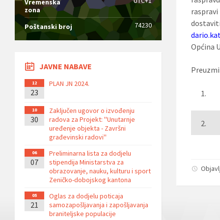
UTC+1
Vremenska
zona
raspravi
dostav
74230
Poštanski broj
dario.k
Općina U
JAVNE NABAVE
Preuzmi
PLAN JN 2024.
12
23
1.
Zaključen ugovor o izvođenju
10
30
radova za Projekt: ''Unutarnje
2.
uređenje objekta - Završni
građevinski radovi''
Preliminarna lista za dodjelu
06
07
stipendija Ministarstva za
Objavl
obrazovanje, nauku, kulturu i sport
Zeničko-dobojskog kantona
Oglas za dodjelu poticaja
05
21
samozapošljavanja i zapošljavanja
braniteljske populacije