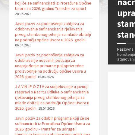
nacr
koji će se sufinancirati iz Proračuna Općine
Usora za 2026. godinu-Transfer za sport
upra
28.07.2026
stam
Javni poziv za podnošenje zahtjeva za
odobravanje sufinanciranja rješavanja
stan
prvog stambenog pitanja za mlade obitelji
na području općine Usora u 2026. godini
06.07.2026
Naslovna
korištenj
Javni poziv za podnošenje zahtjeva za
stanovanj
odobravanje novčanih poticaja za
unaprjeđenje primarne poljoprivredne
proizvodnje na području općine Usora u
2026. godini
15.06.2026
J A V N I P O Z I V za sudjelovanje u javnoj
raspravi o Nacrtu Odluke o sufinanciranje
rješavanja prvog stambenog pitanja za
mlade obitelji na području Općine Usora u
2026. godini.
15.04.2026
Javni poziv za odabir programa koji će se
sufinancirati iz Proračuna Općine Usora za
2026. godinu - Transfer za udruge i
fondacije koje nisu obuhvaćene odlukama