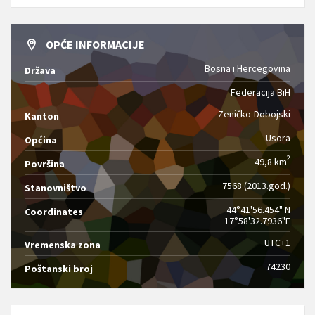
OPĆE INFORMACIJE
Bosna i Hercegovina
Država
Federacija BiH
Zeničko-Dobojski
Kanton
Usora
Općina
2
49,8 km
Površina
7568 (2013.god.)
Stanovništvo
44°41'56.454" N
Coordinates
17°58'32.7936"E
UTC+1
Vremenska zona
74230
Poštanski broj