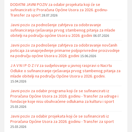
DODATNI JAVNI POZIV za odabir projekata koji će se
sufinancirati iz Proračuna Općine Usora za 2026. godinu-
Transfer za sport
28.07.2026
Javni poziv za podnošenje zahtjeva za odobravanje
sufinanciranja rješavanja prvog stambenog pitanja za mlade
obitelji na području općine Usora u 2026. godini
06.07.2026
Javni poziv za podnošenje zahtjeva za odobravanje novčanih
poticaja za unaprjeđenje primarne poljoprivredne proizvodnje
na području općine Usora u 2026. godini
15.06.2026
J A V N I P O Z I V za sudjelovanje u javnoj raspravi o Nacrtu
Odluke o sufinanciranje rješavanja prvog stambenog pitanja za
mlade obitelji na području Općine Usora u 2026. godini.
15.04.2026
Javni poziv za odabir programa koji će se sufinancirati iz
Proračuna Općine Usora za 2026. godinu - Transfer za udruge i
fondacije koje nisu obuhvaćene odlukama za kulturu i sport
25.03.2026
Javni poziv za odabir projekata koji će se sufinancirati iz
Proračuna Općine Usora za 2026. godinu - Transfer za sport
25.03.2026