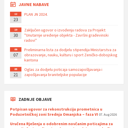
JAVNE NABAVE
PLAN JN 2024.
12
23
Zaključen ugovor o izvođenju radova za Projekt:
10
30
''Unutarnje uređenje objekta - Završni građevinski
radovi''
Preliminarna lista za dodjelu stipendija Ministarstva za
06
07
obrazovanje, nauku, kulturu i sport Zeničko-dobojskog
kantona
Oglas za dodjelu poticaja samozapošljavanja i
05
21
zapošljavanja braniteljske populacije
ZADNJE OBJAVE
Potpisan ugovor za rekonstrukciju prometnica u
Poduzetničkoj zoni Srednja Omanjska – faza VI
07. Aug 2026
Uručena Rješenja o odobrenim novčanim poticajima za