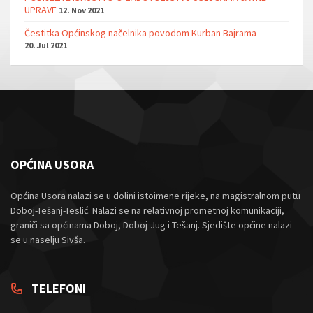
UPRAVE
12. Nov 2021
Čestitka Općinskog načelnika povodom Kurban Bajrama
20. Jul 2021
OPĆINA USORA
Općina Usora nalazi se u dolini istoimene rijeke, na magistralnom putu
Doboj-Tešanj-Teslić. Nalazi se na relativnoj prometnoj komunikaciji,
graniči sa općinama Doboj, Doboj-Jug i Tešanj. Sjedište općine nalazi
se u naselju Sivša.
TELEFONI