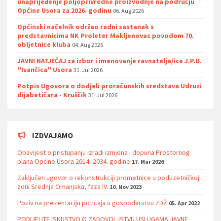
unaprijeđenje poljoprivredne proizvodnje na području
Općine Usora za 2026. godinu
06. Aug 2026
Općinski načelnik održao radni sastanak s
predstavnicima NK Proleter Makljenovac povodom 70.
obljetnice kluba
04. Aug 2026
JAVNI NATJEČAJ za izbor i imenovanje ravnatelja/ice J.P.U.
''Ivančica'' Usora
31. Jul 2026
Potpis Ugovora o dodjeli proračunskih sredstava Udruzi
dijabetičara - Kruščik
31. Jul 2026
IZDVAJAMO
Obavijest o pristupanju izradi izmjena i dopuna Prostornog
plana Općine Usora 2014.-2034. godine
17. Mar 2026
Zaključen ugovor o rekonstrukciji prometnice u poduzetničkoj
zoni Srednja Omanjska, faza IV.
10. Nov 2023
Poziv na prezentaciju poticaja u gospodarstvu ZDŽ
05. Apr 2022
PODIJELITE ISKUSTVO O ZADOVOLJSTVU USLUGAMA JAVNE