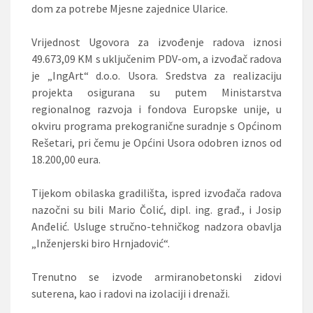
dom za potrebe Mjesne zajednice Ularice.
Vrijednost Ugovora za izvođenje radova iznosi
49.673,09 KM s uključenim PDV-om, a izvođač radova
je „IngArt“ d.o.o. Usora. Sredstva za realizaciju
projekta osigurana su putem Ministarstva
regionalnog razvoja i fondova Europske unije, u
okviru programa prekogranične suradnje s Općinom
Rešetari, pri čemu je Općini Usora odobren iznos od
18.200,00 eura.
Tijekom obilaska gradilišta, ispred izvođača radova
nazočni su bili Mario Čolić, dipl. ing. građ., i Josip
Anđelić. Usluge stručno-tehničkog nadzora obavlja
„Inženjerski biro Hrnjadović“.
Trenutno se izvode armiranobetonski zidovi
suterena, kao i radovi na izolaciji i drenaži.