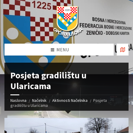
MENU
Posjeta gradilištu u
Ularicama
Naslovna
Načelnik
Aktivnosti Načelnika
Posjeta
gradilištu u Ularicama