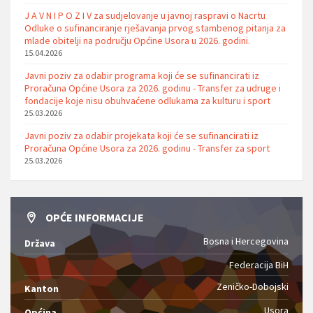
J A V N I P O Z I V za sudjelovanje u javnoj raspravi o Nacrtu
Odluke o sufinanciranje rješavanja prvog stambenog pitanja za
mlade obitelji na području Općine Usora u 2026. godini.
15.04.2026
Javni poziv za odabir programa koji će se sufinancirati iz
Proračuna Općine Usora za 2026. godinu - Transfer za udruge i
fondacije koje nisu obuhvaćene odlukama za kulturu i sport
25.03.2026
Javni poziv za odabir projekata koji će se sufinancirati iz
Proračuna Općine Usora za 2026. godinu - Transfer za sport
25.03.2026
OPĆE INFORMACIJE
Bosna i Hercegovina
Država
Federacija BiH
Zeničko-Dobojski
Kanton
Usora
Općina