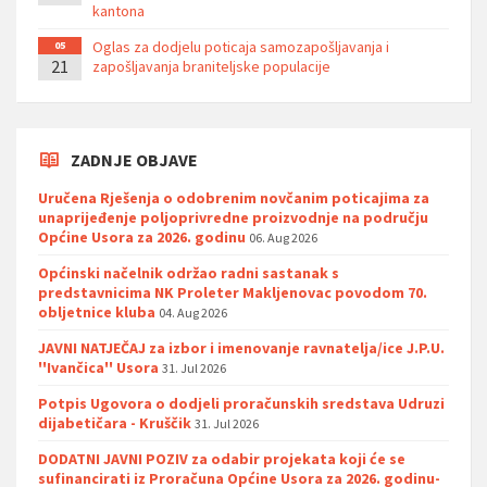
kantona
Oglas za dodjelu poticaja samozapošljavanja i
05
21
zapošljavanja braniteljske populacije
ZADNJE OBJAVE
Uručena Rješenja o odobrenim novčanim poticajima za
unaprijeđenje poljoprivredne proizvodnje na području
Općine Usora za 2026. godinu
06. Aug 2026
Općinski načelnik održao radni sastanak s
predstavnicima NK Proleter Makljenovac povodom 70.
obljetnice kluba
04. Aug 2026
JAVNI NATJEČAJ za izbor i imenovanje ravnatelja/ice J.P.U.
''Ivančica'' Usora
31. Jul 2026
Potpis Ugovora o dodjeli proračunskih sredstava Udruzi
dijabetičara - Kruščik
31. Jul 2026
DODATNI JAVNI POZIV za odabir projekata koji će se
sufinancirati iz Proračuna Općine Usora za 2026. godinu-