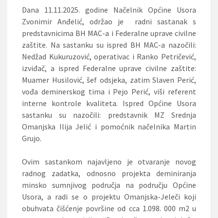
Dana 11.11.2025. godine Načelnik Općine Usora
Zvonimir Anđelić, održao je radni sastanak s
predstavnicima BH MAC-a i Federalne uprave civilne
zaštite. Na sastanku su ispred BH MAC-a nazočili:
Nedžad Kukuruzović, operativac i Ranko Petričević,
izviđač, a ispred Federalne uprave civilne zaštite:
Muamer Husilović, šef odsjeka, zatim Slaven Perić,
vođa deminerskog tima i Pejo Perić, viši referent
interne kontrole kvaliteta. Ispred Općine Usora
sastanku su nazočili: predstavnik MZ Srednja
Omanjska Ilija Jelić i pomoćnik načelnika Martin
Grujo.
Ovim sastankom najavljeno je otvaranje novog
radnog zadatka, odnosno projekta deminiranja
minsko sumnjivog područja na području Općine
Usora, a radi se o projektu Omanjska-Jeleči koji
obuhvata čišćenje površine od cca 1.098. 000 m2 u