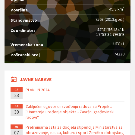
2
49,8 km
Površina
7568 (2013.god.)
Stanovništvo
44°41'56.454" N
Coordinates
17°58'32.7936"E
UTC+1
Vremenska zona
74230
Poštanski broj
JAVNE NABAVE
PLAN JN 2024.
12
23
Zaključen ugovor o izvođenju radova za Projekt:
10
30
''Unutarnje uređenje objekta - Završni građevinski
radovi''
Preliminarna lista za dodjelu stipendija Ministarstva za
06
07
obrazovanje, nauku, kulturu i sport Zeničko-dobojskog