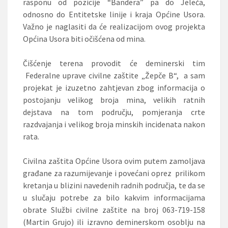
rasponu od pozicije “Bandera” pa do Jeleča,
odnosno do Entitetske linije i kraja Općine Usora.
Važno je naglasiti da će realizacijom ovog projekta
Općina Usora biti očišćena od mina.
Čišćenje terena provodit će deminerski tim
Federalne uprave civilne zaštite
„Žepče B“, a sam
projekat je izuzetno zahtjevan zbog informacija o
postojanju velikog broja mina, velikih ratnih
dejstava na tom području, pomjeranja crte
razdvajanja i velikog broja minskih incidenata nakon
rata.
Civilna zaštita Općine Usora ovim putem zamoljava
građane za razumijevanje i povećani oprez prilikom
kretanja u blizini navedenih radnih područja, te da se
u slučaju potrebe za bilo kakvim informacijama
obrate Službi civilne zaštite na broj 063-719-158
(Martin Grujo) ili izravno deminerskom osoblju na