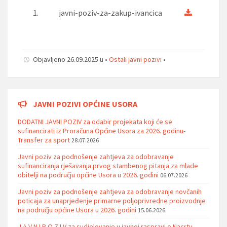
1.
javni-poziv-za-zakup-ivancica
Objavljeno 26.09.2025 u •
Ostali javni pozivi
•
JAVNI POZIVI OPĆINE USORA
DODATNI JAVNI POZIV za odabir projekata koji će se
sufinancirati iz Proračuna Općine Usora za 2026. godinu-
Transfer za sport
28.07.2026
Javni poziv za podnošenje zahtjeva za odobravanje
sufinanciranja rješavanja prvog stambenog pitanja za mlade
obitelji na području općine Usora u 2026. godini
06.07.2026
Javni poziv za podnošenje zahtjeva za odobravanje novčanih
poticaja za unaprjeđenje primarne poljoprivredne proizvodnje
na području općine Usora u 2026. godini
15.06.2026
J A V N I P O Z I V za sudjelovanje u javnoj raspravi o Nacrtu