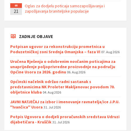
Oglas za dodjelu poticaja samozapošljavanja i
05
21
zapošljavanja braniteljske populacije
ZADNJE OBJAVE
Potpisan ugovor za rekonstrukciju prometnica u
Poduzetničkoj zoni Srednja Omanjska – faza VI
07. Aug 2026
Uručena Rješenja o odobrenim novčanim poticajima za
unaprijeđenje poljoprivredne proizvodnje na području
Općine Usora za 2026. godinu
06. Aug 2026
Općinski načelnik održao radni sastanak s
predstavnicima NK Proleter Makljenovac povodom 70.
obljetnice kluba
04. Aug 2026
JAVNI NATJEČAJ za izbor i imenovanje ravnatelja/ice J.P.U.
''Ivančica'' Usora
31. Jul 2026
Potpis Ugovora o dodjeli proračunskih sredstava Udruzi
dijabetičara - Kruščik
31. Jul 2026