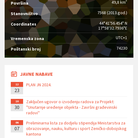
2
49,8 km
Površina
7568 (2013.god.)
Stanovništvo
44°41'56.454" N
Coordinates
17°58'32.7936"E
UTC+1
Vremenska zona
74230
Poštanski broj
JAVNE NABAVE
PLAN JN 2024.
12
23
Zaključen ugovor o izvođenju radova za Projekt:
10
30
''Unutarnje uređenje objekta - Završni građevinski
radovi''
Preliminarna lista za dodjelu stipendija Ministarstva za
06
07
obrazovanje, nauku, kulturu i sport Zeničko-dobojskog
kantona