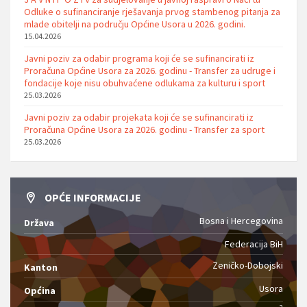
Odluke o sufinanciranje rješavanja prvog stambenog pitanja za
mlade obitelji na području Općine Usora u 2026. godini.
15.04.2026
Javni poziv za odabir programa koji će se sufinancirati iz
Proračuna Općine Usora za 2026. godinu - Transfer za udruge i
fondacije koje nisu obuhvaćene odlukama za kulturu i sport
25.03.2026
Javni poziv za odabir projekata koji će se sufinancirati iz
Proračuna Općine Usora za 2026. godinu - Transfer za sport
25.03.2026
OPĆE INFORMACIJE
Bosna i Hercegovina
Država
Federacija BiH
Zeničko-Dobojski
Kanton
Usora
Općina