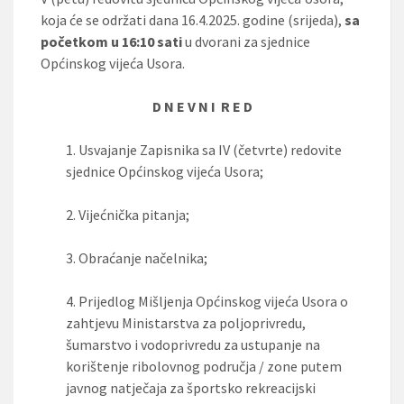
koja će se održati dana 16.4.2025. godine (
srijeda),
sa
početkom u 16:10 sati
u dvorani za sjednice
Općinskog vijeća Usora.
D N E V N I R E D
1.
Usvajanje Zapisnika sa IV (četvrte) redovite
sjednice Općinskog vijeća Usora;
2.
Vijećnička pitanja;
3.
Obraćanje načelnika;
4.
Prijedlog Mišljenja Općinskog vijeća Usora o
zahtjevu Ministarstva za poljoprivredu,
šumarstvo i vodoprivredu za ustupanje na
korištenje ribolovnog područja / zone putem
javnog natječaja za športsko rekreacijski