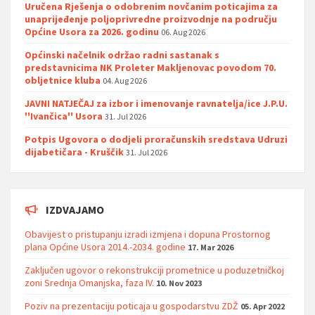
Uručena Rješenja o odobrenim novčanim poticajima za
unaprijeđenje poljoprivredne proizvodnje na području
Općine Usora za 2026. godinu
06. Aug 2026
Općinski načelnik održao radni sastanak s
predstavnicima NK Proleter Makljenovac povodom 70.
obljetnice kluba
04. Aug 2026
JAVNI NATJEČAJ za izbor i imenovanje ravnatelja/ice J.P.U.
''Ivančica'' Usora
31. Jul 2026
Potpis Ugovora o dodjeli proračunskih sredstava Udruzi
dijabetičara - Kruščik
31. Jul 2026
IZDVAJAMO
Obavijest o pristupanju izradi izmjena i dopuna Prostornog
plana Općine Usora 2014.-2034. godine
17. Mar 2026
Zaključen ugovor o rekonstrukciji prometnice u poduzetničkoj
zoni Srednja Omanjska, faza IV.
10. Nov 2023
Poziv na prezentaciju poticaja u gospodarstvu ZDŽ
05. Apr 2022