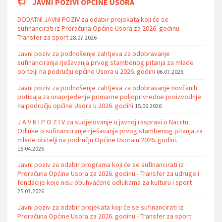
JAVNI POZIVI OPĆINE USORA
DODATNI JAVNI POZIV za odabir projekata koji će se
sufinancirati iz Proračuna Općine Usora za 2026. godinu-
Transfer za sport
28.07.2026
Javni poziv za podnošenje zahtjeva za odobravanje
sufinanciranja rješavanja prvog stambenog pitanja za mlade
obitelji na području općine Usora u 2026. godini
06.07.2026
Javni poziv za podnošenje zahtjeva za odobravanje novčanih
poticaja za unaprjeđenje primarne poljoprivredne proizvodnje
na području općine Usora u 2026. godini
15.06.2026
J A V N I P O Z I V za sudjelovanje u javnoj raspravi o Nacrtu
Odluke o sufinanciranje rješavanja prvog stambenog pitanja za
mlade obitelji na području Općine Usora u 2026. godini.
15.04.2026
Javni poziv za odabir programa koji će se sufinancirati iz
Proračuna Općine Usora za 2026. godinu - Transfer za udruge i
fondacije koje nisu obuhvaćene odlukama za kulturu i sport
25.03.2026
Javni poziv za odabir projekata koji će se sufinancirati iz
Proračuna Općine Usora za 2026. godinu - Transfer za sport