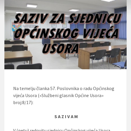
Na temelju članka 57. Poslovnika o radu Općinskog
vijeća Usora («Službeni glasnik Općine Usora»
broj:8/17):
S A Z I V A M
V (petu) redovitu
sjednicu Općinskog vijeća Usora,