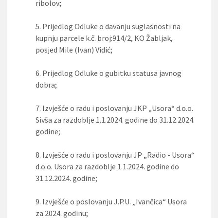
ribolov;
5.
Prijedlog Odluke o davanju suglasnosti na
kupnju parcele k.č. broj:914/2, KO Žabljak,
posjed Mile (Ivan) Vidić;
6.
Prijedlog Odluke o gubitku statusa javnog
dobra;
7.
Izvješće o radu i poslovanju JKP „Usora“ d.o.o.
Sivša za razdoblje 1.1.2024. godine do 31.12.2024.
godine;
8.
Izvješće o radu i poslovanju JP „Radio - Usora“
d.o.o. Usora za razdoblje 1.1.2024. godine do
31.12.2024. godine;
9.
Izvješće o poslovanju J.P.U. „Ivančica“ Usora
za 2024. godinu;