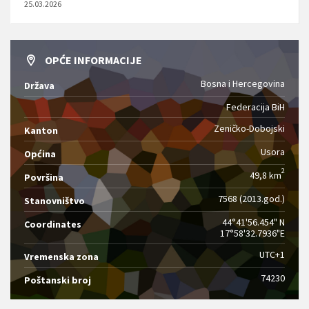
25.03.2026
OPĆE INFORMACIJE
Bosna i Hercegovina
Država
Federacija BiH
Zeničko-Dobojski
Kanton
Usora
Općina
2
49,8 km
Površina
7568 (2013.god.)
Stanovništvo
44°41'56.454" N
Coordinates
17°58'32.7936"E
UTC+1
Vremenska zona
74230
Poštanski broj