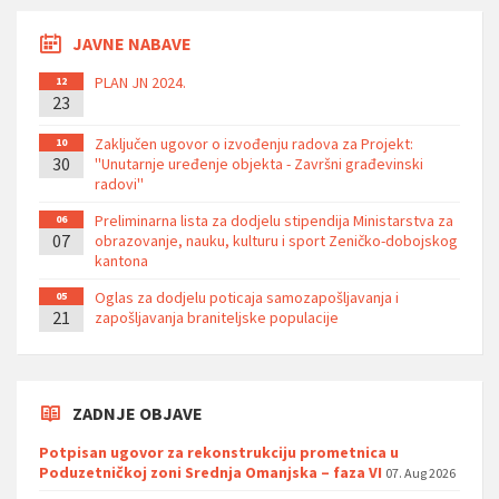
JAVNE NABAVE
PLAN JN 2024.
12
23
Zaključen ugovor o izvođenju radova za Projekt:
10
30
''Unutarnje uređenje objekta - Završni građevinski
radovi''
Preliminarna lista za dodjelu stipendija Ministarstva za
06
07
obrazovanje, nauku, kulturu i sport Zeničko-dobojskog
kantona
Oglas za dodjelu poticaja samozapošljavanja i
05
21
zapošljavanja braniteljske populacije
ZADNJE OBJAVE
Potpisan ugovor za rekonstrukciju prometnica u
Poduzetničkoj zoni Srednja Omanjska – faza VI
07. Aug 2026