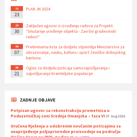
PLAN JN 2024.
12
23
Zaključen ugovor o izvođenju radova za Projekt:
10
30
''Unutarnje uređenje objekta - Završni građevinski
radovi''
Preliminarna lista za dodjelu stipendija Ministarstva za
06
07
obrazovanje, nauku, kulturu i sport Zeničko-dobojskog
kantona
Oglas za dodjelu poticaja samozapošljavanja i
05
21
zapošljavanja braniteljske populacije
ZADNJE OBJAVE
Potpisan ugovor za rekonstrukciju prometnica u
Poduzetničkoj zoni Srednja Omanjska – faza VI
07. Aug 2026
Uručena Rješenja o odobrenim novčanim poticajima za
unaprijeđenje poljoprivredne proizvodnje na području