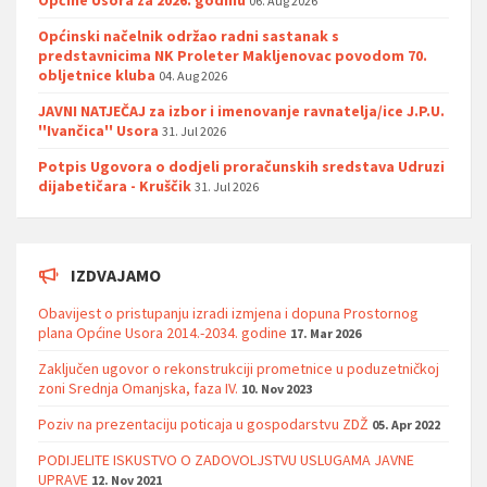
Općine Usora za 2026. godinu
06. Aug 2026
Općinski načelnik održao radni sastanak s
predstavnicima NK Proleter Makljenovac povodom 70.
obljetnice kluba
04. Aug 2026
JAVNI NATJEČAJ za izbor i imenovanje ravnatelja/ice J.P.U.
''Ivančica'' Usora
31. Jul 2026
Potpis Ugovora o dodjeli proračunskih sredstava Udruzi
dijabetičara - Kruščik
31. Jul 2026
IZDVAJAMO
Obavijest o pristupanju izradi izmjena i dopuna Prostornog
plana Općine Usora 2014.-2034. godine
17. Mar 2026
Zaključen ugovor o rekonstrukciji prometnice u poduzetničkoj
zoni Srednja Omanjska, faza IV.
10. Nov 2023
Poziv na prezentaciju poticaja u gospodarstvu ZDŽ
05. Apr 2022
PODIJELITE ISKUSTVO O ZADOVOLJSTVU USLUGAMA JAVNE
UPRAVE
12. Nov 2021