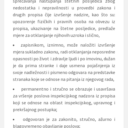
sprečavanja nastupanja štetnih posljedica zbog
nedostatka i nepravilnosti u provedbi zakona i
drugih propisa čije izvršenje nadzire, kao što su:
upozorenje fizičkih i pravnih osoba na obvezu iz
propisa, ukazivanje na štetne posljedice, predlaže
mjere za otklanjanje njihovih uzroka i slično,
zapisnikom, iznimno, može naložiti izvršenje
mjera sukladno zakonu, radi otklanjanja neposredne
opasnosti po život i zdravlje ljudi i po imovinu, dužan
je da prima stranke i daje usmena pojašnjenja iz
svoje nadležnosti i pismeno odgovara na predstavke
stranaka koje se odnose na pitanja iz njegovog rada,
permanentno i stručno se obrazuje i usavršava
za vršenje poslova inspekcijskog nadzora iz propisa
koji se odnose na oblast inspekcijskog, upravnog i
prekršajnog postupka;
odgovoran je za zakonito, stručno, ažurno i
blagovremeno obavljanje poslova;