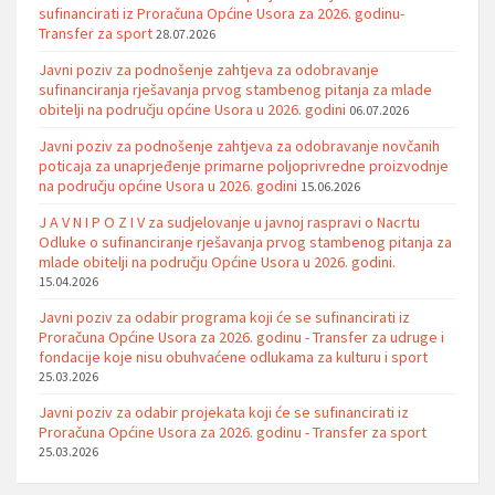
sufinancirati iz Proračuna Općine Usora za 2026. godinu-
Transfer za sport
28.07.2026
Javni poziv za podnošenje zahtjeva za odobravanje
sufinanciranja rješavanja prvog stambenog pitanja za mlade
obitelji na području općine Usora u 2026. godini
06.07.2026
Javni poziv za podnošenje zahtjeva za odobravanje novčanih
poticaja za unaprjeđenje primarne poljoprivredne proizvodnje
na području općine Usora u 2026. godini
15.06.2026
J A V N I P O Z I V za sudjelovanje u javnoj raspravi o Nacrtu
Odluke o sufinanciranje rješavanja prvog stambenog pitanja za
mlade obitelji na području Općine Usora u 2026. godini.
15.04.2026
Javni poziv za odabir programa koji će se sufinancirati iz
Proračuna Općine Usora za 2026. godinu - Transfer za udruge i
fondacije koje nisu obuhvaćene odlukama za kulturu i sport
25.03.2026
Javni poziv za odabir projekata koji će se sufinancirati iz
Proračuna Općine Usora za 2026. godinu - Transfer za sport
25.03.2026