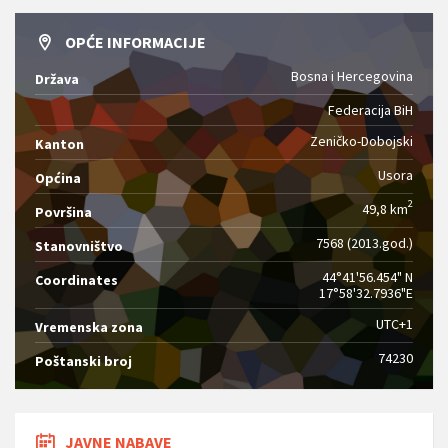
OPĆE INFORMACIJE
Bosna i Hercegovina
Država
Federacija BiH
Zeničko-Dobojski
Kanton
Usora
Općina
2
49,8 km
Površina
7568 (2013.god.)
Stanovništvo
44°41'56.454" N
Coordinates
17°58'32.7936"E
UTC+1
Vremenska zona
74230
Poštanski broj
JAVNE NABAVE