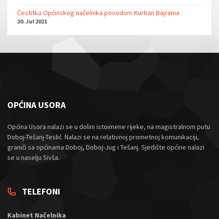
Čestitka Općinskog načelnika povodom Kurban Bajrama
20. Jul 2021
OPĆINA USORA
Općina Usora nalazi se u dolini istoimene rijeke, na magistralnom putu
Doboj-Tešanj-Teslić. Nalazi se na relativnoj prometnoj komunikaciji,
graniči sa općinama Doboj, Doboj-Jug i Tešanj. Sjedište općine nalazi
se u naselju Sivša.
TELEFONI
Kabinet Načelnika